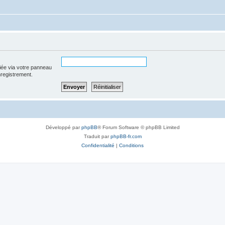
iée via votre panneau
enregistrement.
Développé par
phpBB
® Forum Software © phpBB Limited
Traduit par
phpBB-fr.com
Confidentialité
|
Conditions