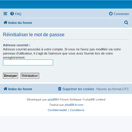
FAQ
Connexion
R
Index du forum
e
Réinitialiser le mot de passse
c
h
Adresse courriel :
Adresse courriel associée à votre compte. Si vous ne l’avez pas modifiée via votre
e
panneau d’utilisateur, il s’agit de l’adresse que vous avez fournie lors de votre
enregistrement.
r
c
h
e
r
Index du forum
Supprimer les cookies
Heures au format
UTC
Développé par
phpBB
® Forum Software © phpBB Limited
Traduit par
phpBB-fr.com
Confidentialité
|
Conditions