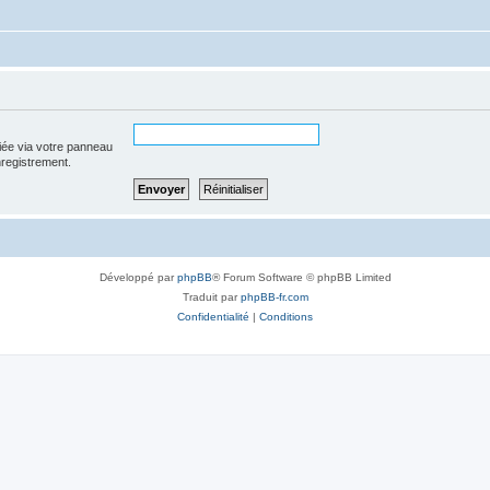
iée via votre panneau
enregistrement.
Développé par
phpBB
® Forum Software © phpBB Limited
Traduit par
phpBB-fr.com
Confidentialité
|
Conditions