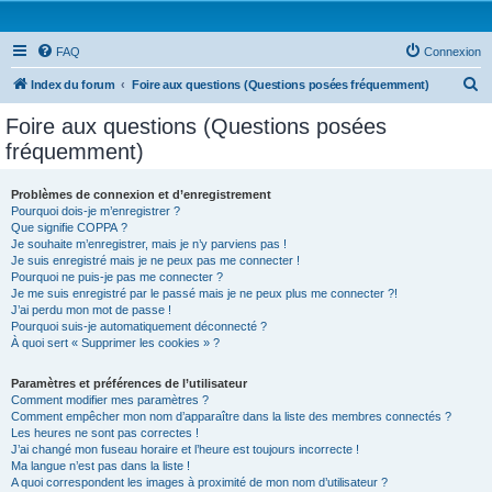
FAQ
Connexion
R
Index du forum
Foire aux questions (Questions posées fréquemment)
e
Foire aux questions (Questions posées
c
fréquemment)
h
e
Problèmes de connexion et d’enregistrement
Pourquoi dois-je m’enregistrer ?
r
Que signifie COPPA ?
c
Je souhaite m’enregistrer, mais je n’y parviens pas !
Je suis enregistré mais je ne peux pas me connecter !
h
Pourquoi ne puis-je pas me connecter ?
Je me suis enregistré par le passé mais je ne peux plus me connecter ?!
e
J’ai perdu mon mot de passe !
r
Pourquoi suis-je automatiquement déconnecté ?
À quoi sert « Supprimer les cookies » ?
Paramètres et préférences de l’utilisateur
Comment modifier mes paramètres ?
Comment empêcher mon nom d’apparaître dans la liste des membres connectés ?
Les heures ne sont pas correctes !
J’ai changé mon fuseau horaire et l’heure est toujours incorrecte !
Ma langue n’est pas dans la liste !
A quoi correspondent les images à proximité de mon nom d’utilisateur ?