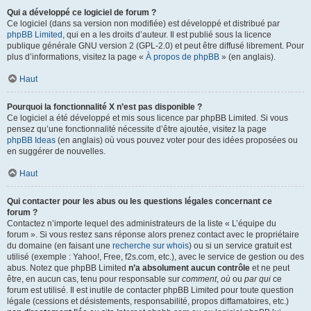
Qui a développé ce logiciel de forum ?
Ce logiciel (dans sa version non modifiée) est développé et distribué par
phpBB Limited
, qui en a les droits d’auteur. Il est publié sous la licence
publique générale GNU version 2 (GPL-2.0) et peut être diffusé librement. Pour
plus d’informations, visitez la page «
À propos de phpBB
» (en anglais).
Haut
Pourquoi la fonctionnalité X n’est pas disponible ?
Ce logiciel a été développé et mis sous licence par phpBB Limited. Si vous
pensez qu’une fonctionnalité nécessite d’être ajoutée, visitez la page
phpBB Ideas
(en anglais) où vous pouvez voter pour des idées proposées ou
en suggérer de nouvelles.
Haut
Qui contacter pour les abus ou les questions légales concernant ce
forum ?
Contactez n’importe lequel des administrateurs de la liste « L’équipe du
forum ». Si vous restez sans réponse alors prenez contact avec le propriétaire
du domaine (en faisant une
recherche sur whois
) ou si un service gratuit est
utilisé (exemple : Yahoo!, Free, f2s.com, etc.), avec le service de gestion ou des
abus. Notez que phpBB Limited
n’a absolument aucun contrôle
et ne peut
être, en aucun cas, tenu pour responsable sur
comment
,
où
ou
par qui
ce
forum est utilisé. Il est inutile de contacter phpBB Limited pour toute question
légale (cessions et désistements, responsabilité, propos diffamatoires, etc.)