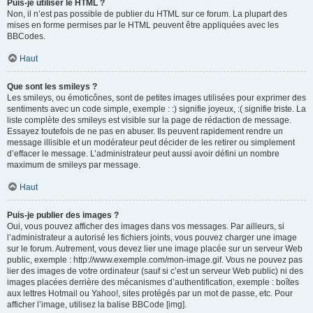
Puis-je utiliser le HTML ?
Non, il n’est pas possible de publier du HTML sur ce forum. La plupart des
mises en forme permises par le HTML peuvent être appliquées avec les
BBCodes.
Haut
Que sont les smileys ?
Les smileys, ou émoticônes, sont de petites images utilisées pour exprimer des
sentiments avec un code simple, exemple : :) signifie joyeux, :( signifie triste. La
liste complète des smileys est visible sur la page de rédaction de message.
Essayez toutefois de ne pas en abuser. Ils peuvent rapidement rendre un
message illisible et un modérateur peut décider de les retirer ou simplement
d’effacer le message. L’administrateur peut aussi avoir défini un nombre
maximum de smileys par message.
Haut
Puis-je publier des images ?
Oui, vous pouvez afficher des images dans vos messages. Par ailleurs, si
l’administrateur a autorisé les fichiers joints, vous pouvez charger une image
sur le forum. Autrement, vous devez lier une image placée sur un serveur Web
public, exemple : http://www.exemple.com/mon-image.gif. Vous ne pouvez pas
lier des images de votre ordinateur (sauf si c’est un serveur Web public) ni des
images placées derrière des mécanismes d’authentification, exemple : boîtes
aux lettres Hotmail ou Yahoo!, sites protégés par un mot de passe, etc. Pour
afficher l’image, utilisez la balise BBCode [img].