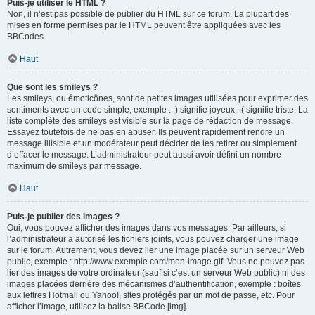
Puis-je utiliser le HTML ?
Non, il n’est pas possible de publier du HTML sur ce forum. La plupart des
mises en forme permises par le HTML peuvent être appliquées avec les
BBCodes.
Haut
Que sont les smileys ?
Les smileys, ou émoticônes, sont de petites images utilisées pour exprimer des
sentiments avec un code simple, exemple : :) signifie joyeux, :( signifie triste. La
liste complète des smileys est visible sur la page de rédaction de message.
Essayez toutefois de ne pas en abuser. Ils peuvent rapidement rendre un
message illisible et un modérateur peut décider de les retirer ou simplement
d’effacer le message. L’administrateur peut aussi avoir défini un nombre
maximum de smileys par message.
Haut
Puis-je publier des images ?
Oui, vous pouvez afficher des images dans vos messages. Par ailleurs, si
l’administrateur a autorisé les fichiers joints, vous pouvez charger une image
sur le forum. Autrement, vous devez lier une image placée sur un serveur Web
public, exemple : http://www.exemple.com/mon-image.gif. Vous ne pouvez pas
lier des images de votre ordinateur (sauf si c’est un serveur Web public) ni des
images placées derrière des mécanismes d’authentification, exemple : boîtes
aux lettres Hotmail ou Yahoo!, sites protégés par un mot de passe, etc. Pour
afficher l’image, utilisez la balise BBCode [img].