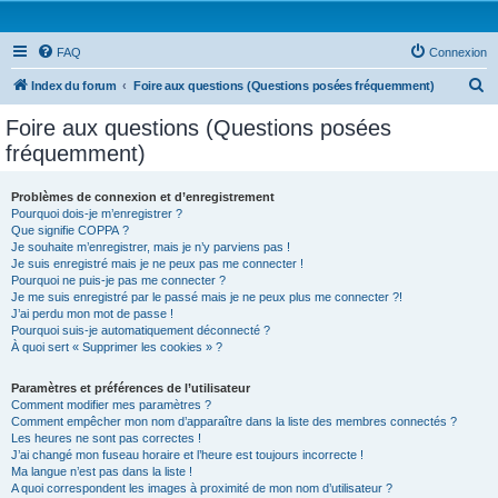
FAQ
Connexion
R
Index du forum
Foire aux questions (Questions posées fréquemment)
e
Foire aux questions (Questions posées
c
fréquemment)
h
e
Problèmes de connexion et d’enregistrement
Pourquoi dois-je m’enregistrer ?
r
Que signifie COPPA ?
c
Je souhaite m’enregistrer, mais je n’y parviens pas !
Je suis enregistré mais je ne peux pas me connecter !
h
Pourquoi ne puis-je pas me connecter ?
Je me suis enregistré par le passé mais je ne peux plus me connecter ?!
e
J’ai perdu mon mot de passe !
r
Pourquoi suis-je automatiquement déconnecté ?
À quoi sert « Supprimer les cookies » ?
Paramètres et préférences de l’utilisateur
Comment modifier mes paramètres ?
Comment empêcher mon nom d’apparaître dans la liste des membres connectés ?
Les heures ne sont pas correctes !
J’ai changé mon fuseau horaire et l’heure est toujours incorrecte !
Ma langue n’est pas dans la liste !
A quoi correspondent les images à proximité de mon nom d’utilisateur ?