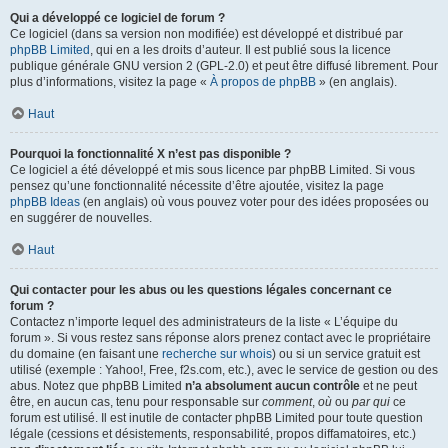
Qui a développé ce logiciel de forum ?
Ce logiciel (dans sa version non modifiée) est développé et distribué par
phpBB Limited
, qui en a les droits d’auteur. Il est publié sous la licence
publique générale GNU version 2 (GPL-2.0) et peut être diffusé librement. Pour
plus d’informations, visitez la page «
À propos de phpBB
» (en anglais).
Haut
Pourquoi la fonctionnalité X n’est pas disponible ?
Ce logiciel a été développé et mis sous licence par phpBB Limited. Si vous
pensez qu’une fonctionnalité nécessite d’être ajoutée, visitez la page
phpBB Ideas
(en anglais) où vous pouvez voter pour des idées proposées ou
en suggérer de nouvelles.
Haut
Qui contacter pour les abus ou les questions légales concernant ce
forum ?
Contactez n’importe lequel des administrateurs de la liste « L’équipe du
forum ». Si vous restez sans réponse alors prenez contact avec le propriétaire
du domaine (en faisant une
recherche sur whois
) ou si un service gratuit est
utilisé (exemple : Yahoo!, Free, f2s.com, etc.), avec le service de gestion ou des
abus. Notez que phpBB Limited
n’a absolument aucun contrôle
et ne peut
être, en aucun cas, tenu pour responsable sur
comment
,
où
ou
par qui
ce
forum est utilisé. Il est inutile de contacter phpBB Limited pour toute question
légale (cessions et désistements, responsabilité, propos diffamatoires, etc.)