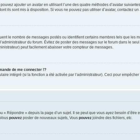
s pouvez ajouter un avatar en utilisant l’une des quatre méthodes d’avatar suivantes 
ont ils sont mis à disposition. Si vous ne pouvez pas utiliser d’avatar, contactez un
iquent le nombre de messages postés ou identifient certains membres tels que les 
ar l’administrateur du forum. Évitez de poster des messages sur le forum dans le seu
ministrateur) peut facilement abaisser votre compteur de messages.
mande de me connecter !?
re intégré (si la fonction a été activée par l’administrateur). Ceci pour empêcher l’u
 « Répondre » depuis la page d’un sujet. Il se peut que vous ayez besoin d’être e
: Vous
pouvez
poster de nouveaux sujets, Vous
pouvez
joindre des fichiers, etc.