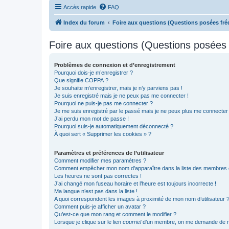
Accès rapide
FAQ
Index du forum
Foire aux questions (Questions posées f
Foire aux questions (Questions posée
Problèmes de connexion et d’enregistrement
Pourquoi dois-je m’enregistrer ?
Que signifie COPPA ?
Je souhaite m’enregistrer, mais je n’y parviens pas !
Je suis enregistré mais je ne peux pas me connecter !
Pourquoi ne puis-je pas me connecter ?
Je me suis enregistré par le passé mais je ne peux plus me connecter
J’ai perdu mon mot de passe !
Pourquoi suis-je automatiquement déconnecté ?
À quoi sert « Supprimer les cookies » ?
Paramètres et préférences de l’utilisateur
Comment modifier mes paramètres ?
Comment empêcher mon nom d’apparaître dans la liste des membres
Les heures ne sont pas correctes !
J’ai changé mon fuseau horaire et l’heure est toujours incorrecte !
Ma langue n’est pas dans la liste !
A quoi correspondent les images à proximité de mon nom d’utilisateur 
Comment puis-je afficher un avatar ?
Qu’est-ce que mon rang et comment le modifier ?
Lorsque je clique sur le lien
courriel
d’un membre, on me demande de m