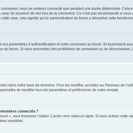
e connexion, vous ne resterez connecté que pendant une durée déterminée. Cela em
la case
Se souvenir de moi
lors de la connexion. Ce n’est pas recommandé si vous u
s cette case, cela signifie qu’un administrateur du forum a désactivé cette fonctionna
os paramètres d’authentification et votre connexion au forum. Ils fournissent aussi
teur du forum. Si vous rencontrez des problèmes de connexion ou de déconnexion, l
ockés dans notre base de données. Pour les modifier, accédez au
Panneau de l’util
 permettra de modifier tous les paramètres et préférences de votre compte.
s membres connectés ?
forum », vous trouverez l’option
Cacher mon statut en ligne
. Si vous activez cette o
es invisibles.