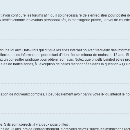
t avoir configuré les forums afin qu’il soit nécessaire de s’enregistrer pour poster
x invités comme les avatars personnalisés, la messagerie privée, l’envoi de courri
t une loi aux États-Unis qui dit que les sites Internet pouvant recueillir des infor
ollecte de ces informations permettant d’identifier un mineur de moins de 13 ans. S
tez un conseiller juridique pour obtenir son avis. Notez que phpBB Limited et les pr
gales de toutes sortes, à l’exception de celles mentionnées dans la question « Qui
réation de nouveaux comptes. Il peut également avoir banni votre IP ou interdit le no
 S’ils sont corrects, il y a deux possibilités :
ins de 13 ans lors de l’enregistrement, alors vous devrez suivre les instructions r