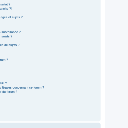
sultat ?
anche ?!
ages et sujets ?
a surveillance ?
 sujets ?
es de sujets ?
orum ?
ible ?
ns légales concernant ce forum ?
r du forum ?