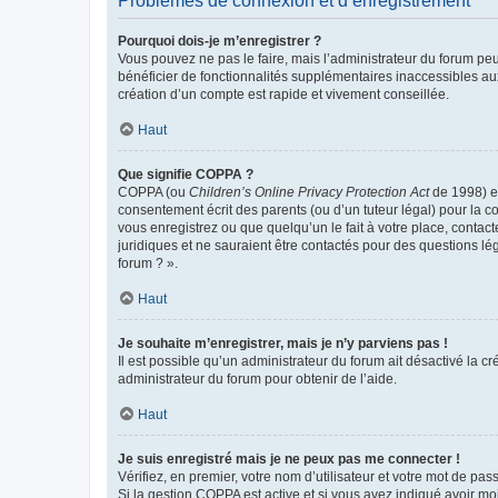
Problèmes de connexion et d’enregistrement
Pourquoi dois-je m’enregistrer ?
Vous pouvez ne pas le faire, mais l’administrateur du forum peu
bénéficier de fonctionnalités supplémentaires inaccessibles au
création d’un compte est rapide et vivement conseillée.
Haut
Que signifie COPPA ?
COPPA (ou
Children’s Online Privacy Protection Act
de 1998) es
consentement écrit des parents (ou d’un tuteur légal) pour la c
vous enregistrez ou que quelqu’un le fait à votre place, contac
juridiques et ne sauraient être contactés pour des questions lé
forum ? ».
Haut
Je souhaite m’enregistrer, mais je n’y parviens pas !
Il est possible qu’un administrateur du forum ait désactivé la c
administrateur du forum pour obtenir de l’aide.
Haut
Je suis enregistré mais je ne peux pas me connecter !
Vérifiez, en premier, votre nom d’utilisateur et votre mot de passe.
Si la gestion COPPA est active et si vous avez indiqué avoir mo