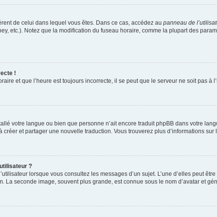
ifférent de celui dans lequel vous êtes. Dans ce cas, accédez au
panneau de l’utilisa
ney, etc.). Notez que la modification du fuseau horaire, comme la plupart des para
ecte !
aire et que l’heure est toujours incorrecte, il se peut que le serveur ne soit pas à
installé votre langue ou bien que personne n’ait encore traduit phpBB dans votre l
s à créer et partager une nouvelle traduction. Vous trouverez plus d’informations sur l
tilisateur ?
utilisateur lorsque vous consultez les messages d’un sujet. L’une d’elles peut êtr
rum. La seconde image, souvent plus grande, est connue sous le nom d’avatar et 