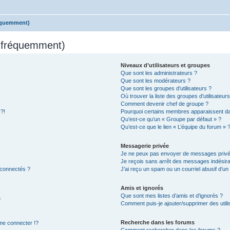
réquemment)
s fréquemment)
Niveaux d’utilisateurs et groupes
Que sont les administrateurs ?
Que sont les modérateurs ?
Que sont les groupes d’utilisateurs ?
Où trouver la liste des groupes d’utilisateur
Comment devenir chef de groupe ?
 ?!
Pourquoi certains membres apparaissent dan
Qu’est-ce qu’un « Groupe par défaut » ?
Qu’est-ce que le lien « L’équipe du forum » 
Messagerie privée
Je ne peux pas envoyer de messages privé
Je reçois sans arrêt des messages indésira
 connectés ?
J’ai reçu un spam ou un courriel abusif d’u
Amis et ignorés
Que sont mes listes d’amis et d’ignorés ?
?
Comment puis-je ajouter/supprimer des utilis
Recherche dans les forums
e connecter !?
Comment rechercher dans les forums ?