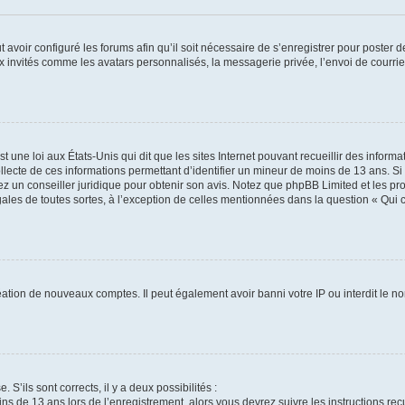
t avoir configuré les forums afin qu’il soit nécessaire de s’enregistrer pour poster
x invités comme les avatars personnalisés, la messagerie privée, l’envoi de courri
t une loi aux États-Unis qui dit que les sites Internet pouvant recueillir des infor
ollecte de ces informations permettant d’identifier un mineur de moins de 13 ans. S
tez un conseiller juridique pour obtenir son avis. Notez que phpBB Limited et les pr
gales de toutes sortes, à l’exception de celles mentionnées dans la question « Qui
réation de nouveaux comptes. Il peut également avoir banni votre IP ou interdit le no
 S’ils sont corrects, il y a deux possibilités :
ins de 13 ans lors de l’enregistrement, alors vous devrez suivre les instructions r