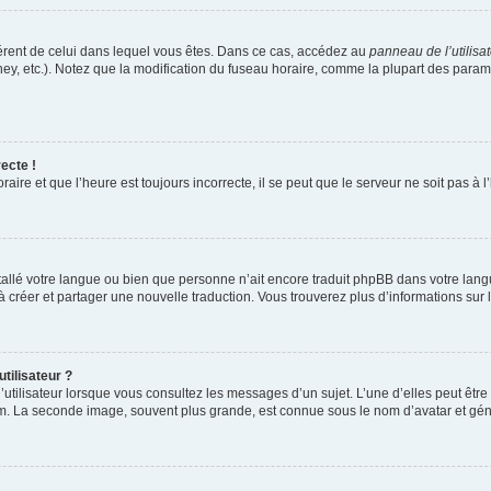
ifférent de celui dans lequel vous êtes. Dans ce cas, accédez au
panneau de l’utilisa
ney, etc.). Notez que la modification du fuseau horaire, comme la plupart des para
ecte !
aire et que l’heure est toujours incorrecte, il se peut que le serveur ne soit pas à
installé votre langue ou bien que personne n’ait encore traduit phpBB dans votre l
s à créer et partager une nouvelle traduction. Vous trouverez plus d’informations sur l
tilisateur ?
utilisateur lorsque vous consultez les messages d’un sujet. L’une d’elles peut êtr
rum. La seconde image, souvent plus grande, est connue sous le nom d’avatar et 