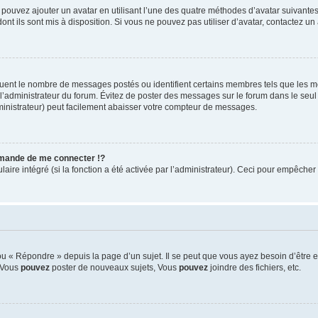
s pouvez ajouter un avatar en utilisant l’une des quatre méthodes d’avatar suivantes 
ont ils sont mis à disposition. Si vous ne pouvez pas utiliser d’avatar, contactez un
iquent le nombre de messages postés ou identifient certains membres tels que les 
ar l’administrateur du forum. Évitez de poster des messages sur le forum dans le seu
ministrateur) peut facilement abaisser votre compteur de messages.
mande de me connecter !?
re intégré (si la fonction a été activée par l’administrateur). Ceci pour empêcher l’u
 « Répondre » depuis la page d’un sujet. Il se peut que vous ayez besoin d’être e
: Vous
pouvez
poster de nouveaux sujets, Vous
pouvez
joindre des fichiers, etc.