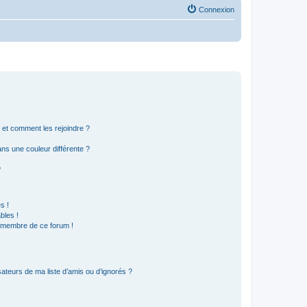
Connexion
s et comment les rejoindre ?
s une couleur différente ?
?
s !
bles !
n membre de ce forum !
ateurs de ma liste d’amis ou d’ignorés ?