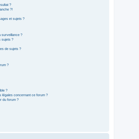
sultat ?
anche ?!
ages et sujets ?
a surveillance ?
 sujets ?
es de sujets ?
orum ?
ible ?
ns légales concernant ce forum ?
r du forum ?