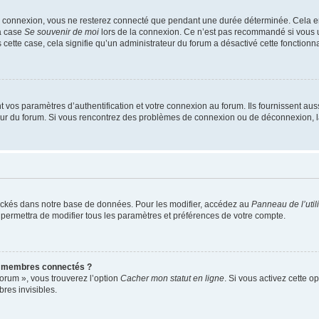
e connexion, vous ne resterez connecté que pendant une durée déterminée. Cela em
la case
Se souvenir de moi
lors de la connexion. Ce n’est pas recommandé si vous u
s cette case, cela signifie qu’un administrateur du forum a désactivé cette fonctionna
os paramètres d’authentification et votre connexion au forum. Ils fournissent aussi
teur du forum. Si vous rencontrez des problèmes de connexion ou de déconnexion, l
ockés dans notre base de données. Pour les modifier, accédez au
Panneau de l’util
 permettra de modifier tous les paramètres et préférences de votre compte.
s membres connectés ?
forum », vous trouverez l’option
Cacher mon statut en ligne
. Si vous activez cette o
es invisibles.