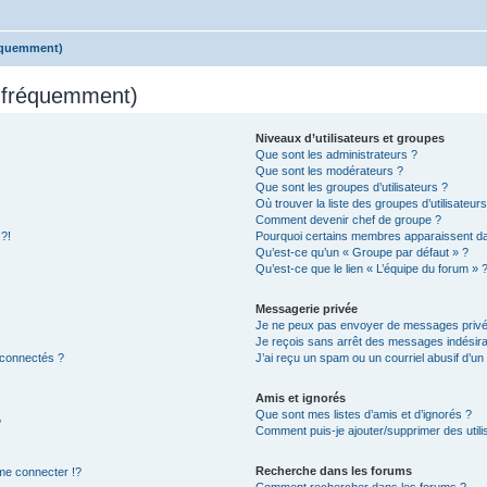
réquemment)
s fréquemment)
Niveaux d’utilisateurs et groupes
Que sont les administrateurs ?
Que sont les modérateurs ?
Que sont les groupes d’utilisateurs ?
Où trouver la liste des groupes d’utilisateur
Comment devenir chef de groupe ?
 ?!
Pourquoi certains membres apparaissent dan
Qu’est-ce qu’un « Groupe par défaut » ?
Qu’est-ce que le lien « L’équipe du forum » 
Messagerie privée
Je ne peux pas envoyer de messages privé
Je reçois sans arrêt des messages indésira
 connectés ?
J’ai reçu un spam ou un courriel abusif d’u
Amis et ignorés
Que sont mes listes d’amis et d’ignorés ?
?
Comment puis-je ajouter/supprimer des utilis
Recherche dans les forums
e connecter !?
Comment rechercher dans les forums ?