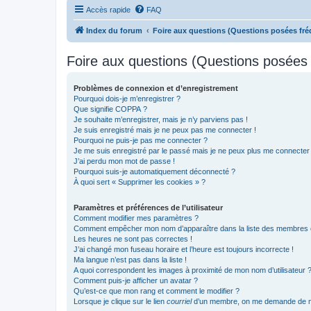
Accès rapide
FAQ
Index du forum
Foire aux questions (Questions posées f
Foire aux questions (Questions posée
Problèmes de connexion et d’enregistrement
Pourquoi dois-je m’enregistrer ?
Que signifie COPPA ?
Je souhaite m’enregistrer, mais je n’y parviens pas !
Je suis enregistré mais je ne peux pas me connecter !
Pourquoi ne puis-je pas me connecter ?
Je me suis enregistré par le passé mais je ne peux plus me connecter
J’ai perdu mon mot de passe !
Pourquoi suis-je automatiquement déconnecté ?
À quoi sert « Supprimer les cookies » ?
Paramètres et préférences de l’utilisateur
Comment modifier mes paramètres ?
Comment empêcher mon nom d’apparaître dans la liste des membres
Les heures ne sont pas correctes !
J’ai changé mon fuseau horaire et l’heure est toujours incorrecte !
Ma langue n’est pas dans la liste !
A quoi correspondent les images à proximité de mon nom d’utilisateur 
Comment puis-je afficher un avatar ?
Qu’est-ce que mon rang et comment le modifier ?
Lorsque je clique sur le lien
courriel
d’un membre, on me demande de m