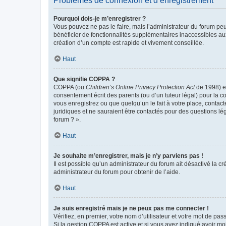
Problèmes de connexion et d’enregistrement
Pourquoi dois-je m’enregistrer ?
Vous pouvez ne pas le faire, mais l’administrateur du forum peu
bénéficier de fonctionnalités supplémentaires inaccessibles au
création d’un compte est rapide et vivement conseillée.
Haut
Que signifie COPPA ?
COPPA (ou
Children’s Online Privacy Protection Act
de 1998) es
consentement écrit des parents (ou d’un tuteur légal) pour la c
vous enregistrez ou que quelqu’un le fait à votre place, contac
juridiques et ne sauraient être contactés pour des questions lé
forum ? ».
Haut
Je souhaite m’enregistrer, mais je n’y parviens pas !
Il est possible qu’un administrateur du forum ait désactivé la c
administrateur du forum pour obtenir de l’aide.
Haut
Je suis enregistré mais je ne peux pas me connecter !
Vérifiez, en premier, votre nom d’utilisateur et votre mot de passe.
Si la gestion COPPA est active et si vous avez indiqué avoir mo