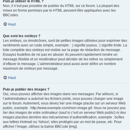
Puis-je utiliser le HTML ?
Non, il n’est pas possible de publier du HTML sur ce forum. La plupart des
mises en forme permises par le HTML peuvent être appliquées avec les
BBCodes.
Haut
Que sont les smileys ?
Les smileys, ou émoticônes, sont de petites images utilisées pour exprimer des
sentiments avec un code simple, exemple : :) signifie joyeux, :( signifie triste. La
liste complète des smileys est visible sur la page de rédaction de message.
Essayez toutefois de ne pas en abuser. Ils peuvent rapidement rendre un
message illisible et un modérateur peut décider de les retirer ou simplement
d’effacer le message. L’administrateur peut aussi avoir défini un nombre
maximum de smileys par message.
Haut
Puis-je publier des images ?
Oui, vous pouvez afficher des images dans vos messages. Par ailleurs, si
l’administrateur a autorisé les fichiers joints, vous pouvez charger une image
sur le forum. Autrement, vous devez lier une image placée sur un serveur Web
public, exemple : http://www.exemple.com/mon-image.gif. Vous ne pouvez pas
lier des images de votre ordinateur (sauf si c’est un serveur Web public) ni des
images placées derrière des mécanismes d’authentification, exemple : boîtes
aux lettres Hotmail ou Yahoo!, sites protégés par un mot de passe, etc. Pour
afficher l’image, utilisez la balise BBCode [img].