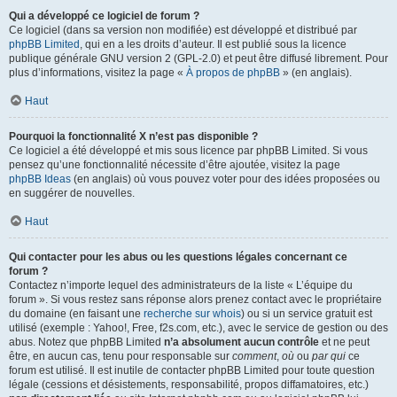
Qui a développé ce logiciel de forum ?
Ce logiciel (dans sa version non modifiée) est développé et distribué par
phpBB Limited
, qui en a les droits d’auteur. Il est publié sous la licence
publique générale GNU version 2 (GPL-2.0) et peut être diffusé librement. Pour
plus d’informations, visitez la page «
À propos de phpBB
» (en anglais).
Haut
Pourquoi la fonctionnalité X n’est pas disponible ?
Ce logiciel a été développé et mis sous licence par phpBB Limited. Si vous
pensez qu’une fonctionnalité nécessite d’être ajoutée, visitez la page
phpBB Ideas
(en anglais) où vous pouvez voter pour des idées proposées ou
en suggérer de nouvelles.
Haut
Qui contacter pour les abus ou les questions légales concernant ce
forum ?
Contactez n’importe lequel des administrateurs de la liste « L’équipe du
forum ». Si vous restez sans réponse alors prenez contact avec le propriétaire
du domaine (en faisant une
recherche sur whois
) ou si un service gratuit est
utilisé (exemple : Yahoo!, Free, f2s.com, etc.), avec le service de gestion ou des
abus. Notez que phpBB Limited
n’a absolument aucun contrôle
et ne peut
être, en aucun cas, tenu pour responsable sur
comment
,
où
ou
par qui
ce
forum est utilisé. Il est inutile de contacter phpBB Limited pour toute question
légale (cessions et désistements, responsabilité, propos diffamatoires, etc.)