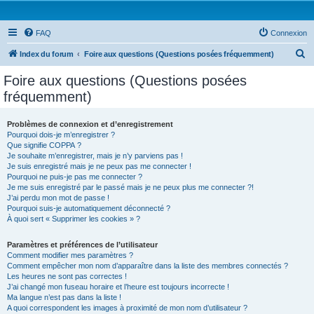
FAQ
Connexion
R
Index du forum
Foire aux questions (Questions posées fréquemment)
e
Foire aux questions (Questions posées
c
fréquemment)
h
e
Problèmes de connexion et d’enregistrement
Pourquoi dois-je m’enregistrer ?
r
Que signifie COPPA ?
c
Je souhaite m’enregistrer, mais je n’y parviens pas !
Je suis enregistré mais je ne peux pas me connecter !
h
Pourquoi ne puis-je pas me connecter ?
Je me suis enregistré par le passé mais je ne peux plus me connecter ?!
e
J’ai perdu mon mot de passe !
r
Pourquoi suis-je automatiquement déconnecté ?
À quoi sert « Supprimer les cookies » ?
Paramètres et préférences de l’utilisateur
Comment modifier mes paramètres ?
Comment empêcher mon nom d’apparaître dans la liste des membres connectés ?
Les heures ne sont pas correctes !
J’ai changé mon fuseau horaire et l’heure est toujours incorrecte !
Ma langue n’est pas dans la liste !
A quoi correspondent les images à proximité de mon nom d’utilisateur ?