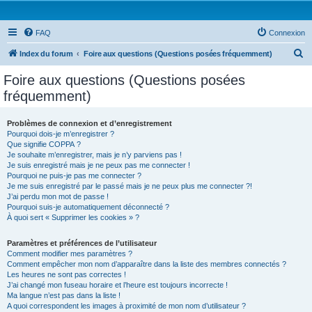
FAQ
Connexion
R
Index du forum
Foire aux questions (Questions posées fréquemment)
e
Foire aux questions (Questions posées
c
fréquemment)
h
e
Problèmes de connexion et d’enregistrement
Pourquoi dois-je m’enregistrer ?
r
Que signifie COPPA ?
c
Je souhaite m’enregistrer, mais je n’y parviens pas !
Je suis enregistré mais je ne peux pas me connecter !
h
Pourquoi ne puis-je pas me connecter ?
Je me suis enregistré par le passé mais je ne peux plus me connecter ?!
e
J’ai perdu mon mot de passe !
r
Pourquoi suis-je automatiquement déconnecté ?
À quoi sert « Supprimer les cookies » ?
Paramètres et préférences de l’utilisateur
Comment modifier mes paramètres ?
Comment empêcher mon nom d’apparaître dans la liste des membres connectés ?
Les heures ne sont pas correctes !
J’ai changé mon fuseau horaire et l’heure est toujours incorrecte !
Ma langue n’est pas dans la liste !
A quoi correspondent les images à proximité de mon nom d’utilisateur ?