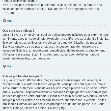
Puis-je utiliser le HTML ?
Non, il n’est pas possible de publier du HTML sur ce forum. La plupart des
mises en forme permises par le HTML peuvent être appliquées avec les
BBCodes.
Haut
Que sont les smileys ?
Les smileys, ou émoticônes, sont de petites images utilisées pour exprimer des
sentiments avec un code simple, exemple : :) signifie joyeux, :( signifie triste. La
liste complète des smileys est visible sur la page de rédaction de message.
Essayez toutefois de ne pas en abuser. Ils peuvent rapidement rendre un
message illisible et un modérateur peut décider de les retirer ou simplement
d’effacer le message. L’administrateur peut aussi avoir défini un nombre
maximum de smileys par message.
Haut
Puis-je publier des images ?
Oui, vous pouvez afficher des images dans vos messages. Par ailleurs, si
l’administrateur a autorisé les fichiers joints, vous pouvez charger une image
sur le forum. Autrement, vous devez lier une image placée sur un serveur Web
public, exemple : http://www.exemple.com/mon-image.gif. Vous ne pouvez pas
lier des images de votre ordinateur (sauf si c’est un serveur Web public) ni des
images placées derrière des mécanismes d’authentification, exemple : boîtes
aux lettres Hotmail ou Yahoo!, sites protégés par un mot de passe, etc. Pour
afficher l’image, utilisez la balise BBCode [img].