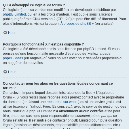
Qui a développé ce logiciel de forum ?
Ce logiciel (dans sa version non modifiée) est développé et distribué par
phpBB Limited
, qui en a les droits d’auteur. Il est publié sous la licence
publique générale GNU version 2 (GPL-2.0) et peut être diffusé librement. Pour
plus d’informations, visitez la page «
À propos de phpBB
» (en anglais).
Haut
Pourquoi la fonctionnalité X n’est pas disponible ?
Ce logiciel a été développé et mis sous licence par phpBB Limited. Si vous
pensez qu’une fonctionnalité nécessite d’être ajoutée, visitez la page
phpBB Ideas
(en anglais) où vous pouvez voter pour des idées proposées ou
en suggérer de nouvelles.
Haut
Qui contacter pour les abus ou les questions légales concernant ce
forum ?
Contactez n’importe lequel des administrateurs de la liste « L’équipe du
forum ». Si vous restez sans réponse alors prenez contact avec le propriétaire
du domaine (en faisant une
recherche sur whois
) ou si un service gratuit est
utilisé (exemple : Yahoo!, Free, f2s.com, etc.), avec le service de gestion ou des
abus. Notez que phpBB Limited
n’a absolument aucun contrôle
et ne peut
être, en aucun cas, tenu pour responsable sur
comment
,
où
ou
par qui
ce
forum est utilisé. Il est inutile de contacter phpBB Limited pour toute question
légale (cessions et désistements, responsabilité, propos diffamatoires, etc.)