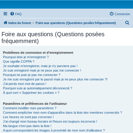
FAQ
Connexion
R
Index du forum
Foire aux questions (Questions posées fréquemment)
e
Foire aux questions (Questions posées
c
fréquemment)
h
e
Problèmes de connexion et d’enregistrement
Pourquoi dois-je m’enregistrer ?
r
Que signifie COPPA ?
c
Je souhaite m’enregistrer, mais je n’y parviens pas !
Je suis enregistré mais je ne peux pas me connecter !
h
Pourquoi ne puis-je pas me connecter ?
Je me suis enregistré par le passé mais je ne peux plus me connecter ?!
e
J’ai perdu mon mot de passe !
r
Pourquoi suis-je automatiquement déconnecté ?
À quoi sert « Supprimer les cookies » ?
Paramètres et préférences de l’utilisateur
Comment modifier mes paramètres ?
Comment empêcher mon nom d’apparaître dans la liste des membres connectés ?
Les heures ne sont pas correctes !
J’ai changé mon fuseau horaire et l’heure est toujours incorrecte !
Ma langue n’est pas dans la liste !
A quoi correspondent les images à proximité de mon nom d’utilisateur ?