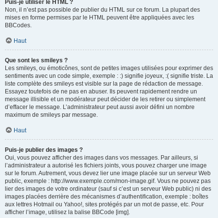
Puis-je utiliser le HTML ?
Non, il n’est pas possible de publier du HTML sur ce forum. La plupart des
mises en forme permises par le HTML peuvent être appliquées avec les
BBCodes.
Haut
Que sont les smileys ?
Les smileys, ou émoticônes, sont de petites images utilisées pour exprimer des
sentiments avec un code simple, exemple : :) signifie joyeux, :( signifie triste. La
liste complète des smileys est visible sur la page de rédaction de message.
Essayez toutefois de ne pas en abuser. Ils peuvent rapidement rendre un
message illisible et un modérateur peut décider de les retirer ou simplement
d’effacer le message. L’administrateur peut aussi avoir défini un nombre
maximum de smileys par message.
Haut
Puis-je publier des images ?
Oui, vous pouvez afficher des images dans vos messages. Par ailleurs, si
l’administrateur a autorisé les fichiers joints, vous pouvez charger une image
sur le forum. Autrement, vous devez lier une image placée sur un serveur Web
public, exemple : http://www.exemple.com/mon-image.gif. Vous ne pouvez pas
lier des images de votre ordinateur (sauf si c’est un serveur Web public) ni des
images placées derrière des mécanismes d’authentification, exemple : boîtes
aux lettres Hotmail ou Yahoo!, sites protégés par un mot de passe, etc. Pour
afficher l’image, utilisez la balise BBCode [img].