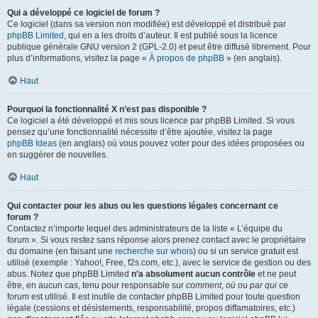
Qui a développé ce logiciel de forum ?
Ce logiciel (dans sa version non modifiée) est développé et distribué par
phpBB Limited
, qui en a les droits d’auteur. Il est publié sous la licence
publique générale GNU version 2 (GPL-2.0) et peut être diffusé librement. Pour
plus d’informations, visitez la page «
À propos de phpBB
» (en anglais).
Haut
Pourquoi la fonctionnalité X n’est pas disponible ?
Ce logiciel a été développé et mis sous licence par phpBB Limited. Si vous
pensez qu’une fonctionnalité nécessite d’être ajoutée, visitez la page
phpBB Ideas
(en anglais) où vous pouvez voter pour des idées proposées ou
en suggérer de nouvelles.
Haut
Qui contacter pour les abus ou les questions légales concernant ce
forum ?
Contactez n’importe lequel des administrateurs de la liste « L’équipe du
forum ». Si vous restez sans réponse alors prenez contact avec le propriétaire
du domaine (en faisant une
recherche sur whois
) ou si un service gratuit est
utilisé (exemple : Yahoo!, Free, f2s.com, etc.), avec le service de gestion ou des
abus. Notez que phpBB Limited
n’a absolument aucun contrôle
et ne peut
être, en aucun cas, tenu pour responsable sur
comment
,
où
ou
par qui
ce
forum est utilisé. Il est inutile de contacter phpBB Limited pour toute question
légale (cessions et désistements, responsabilité, propos diffamatoires, etc.)