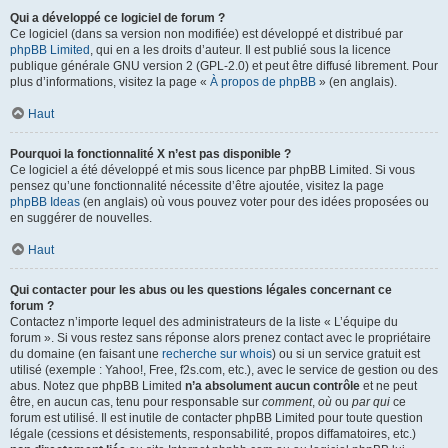
Qui a développé ce logiciel de forum ?
Ce logiciel (dans sa version non modifiée) est développé et distribué par
phpBB Limited
, qui en a les droits d’auteur. Il est publié sous la licence
publique générale GNU version 2 (GPL-2.0) et peut être diffusé librement. Pour
plus d’informations, visitez la page «
À propos de phpBB
» (en anglais).
Haut
Pourquoi la fonctionnalité X n’est pas disponible ?
Ce logiciel a été développé et mis sous licence par phpBB Limited. Si vous
pensez qu’une fonctionnalité nécessite d’être ajoutée, visitez la page
phpBB Ideas
(en anglais) où vous pouvez voter pour des idées proposées ou
en suggérer de nouvelles.
Haut
Qui contacter pour les abus ou les questions légales concernant ce
forum ?
Contactez n’importe lequel des administrateurs de la liste « L’équipe du
forum ». Si vous restez sans réponse alors prenez contact avec le propriétaire
du domaine (en faisant une
recherche sur whois
) ou si un service gratuit est
utilisé (exemple : Yahoo!, Free, f2s.com, etc.), avec le service de gestion ou des
abus. Notez que phpBB Limited
n’a absolument aucun contrôle
et ne peut
être, en aucun cas, tenu pour responsable sur
comment
,
où
ou
par qui
ce
forum est utilisé. Il est inutile de contacter phpBB Limited pour toute question
légale (cessions et désistements, responsabilité, propos diffamatoires, etc.)