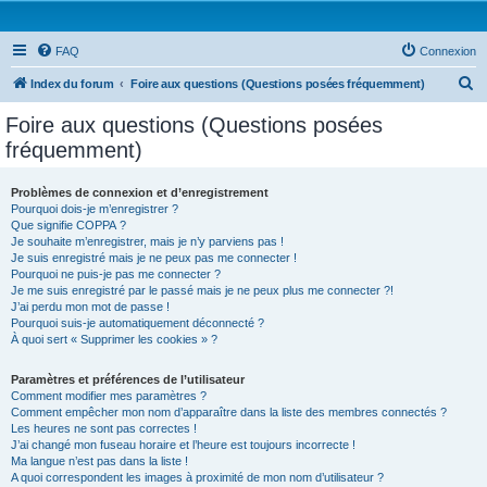
FAQ
Connexion
R
Index du forum
Foire aux questions (Questions posées fréquemment)
e
Foire aux questions (Questions posées
c
fréquemment)
h
e
Problèmes de connexion et d’enregistrement
Pourquoi dois-je m’enregistrer ?
r
Que signifie COPPA ?
c
Je souhaite m’enregistrer, mais je n’y parviens pas !
Je suis enregistré mais je ne peux pas me connecter !
h
Pourquoi ne puis-je pas me connecter ?
Je me suis enregistré par le passé mais je ne peux plus me connecter ?!
e
J’ai perdu mon mot de passe !
r
Pourquoi suis-je automatiquement déconnecté ?
À quoi sert « Supprimer les cookies » ?
Paramètres et préférences de l’utilisateur
Comment modifier mes paramètres ?
Comment empêcher mon nom d’apparaître dans la liste des membres connectés ?
Les heures ne sont pas correctes !
J’ai changé mon fuseau horaire et l’heure est toujours incorrecte !
Ma langue n’est pas dans la liste !
A quoi correspondent les images à proximité de mon nom d’utilisateur ?