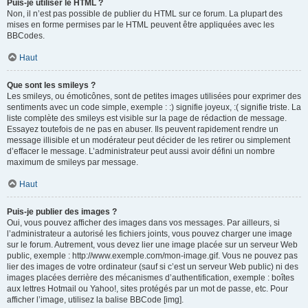
Puis-je utiliser le HTML ?
Non, il n’est pas possible de publier du HTML sur ce forum. La plupart des
mises en forme permises par le HTML peuvent être appliquées avec les
BBCodes.
Haut
Que sont les smileys ?
Les smileys, ou émoticônes, sont de petites images utilisées pour exprimer des
sentiments avec un code simple, exemple : :) signifie joyeux, :( signifie triste. La
liste complète des smileys est visible sur la page de rédaction de message.
Essayez toutefois de ne pas en abuser. Ils peuvent rapidement rendre un
message illisible et un modérateur peut décider de les retirer ou simplement
d’effacer le message. L’administrateur peut aussi avoir défini un nombre
maximum de smileys par message.
Haut
Puis-je publier des images ?
Oui, vous pouvez afficher des images dans vos messages. Par ailleurs, si
l’administrateur a autorisé les fichiers joints, vous pouvez charger une image
sur le forum. Autrement, vous devez lier une image placée sur un serveur Web
public, exemple : http://www.exemple.com/mon-image.gif. Vous ne pouvez pas
lier des images de votre ordinateur (sauf si c’est un serveur Web public) ni des
images placées derrière des mécanismes d’authentification, exemple : boîtes
aux lettres Hotmail ou Yahoo!, sites protégés par un mot de passe, etc. Pour
afficher l’image, utilisez la balise BBCode [img].