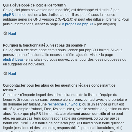
Qui a développé ce logiciel de forum ?
Ce logiciel (dans sa version non modifiée) est développé et distribué par
phpBB Limited
, qui en a les droits d’auteur. Il est publié sous la licence
publique générale GNU version 2 (GPL-2.0) et peut être diffusé librement. Pour
plus d’informations, visitez la page «
À propos de phpBB
» (en anglais).
Haut
Pourquoi la fonctionnalité X n’est pas disponible ?
Ce logiciel a été développé et mis sous licence par phpBB Limited. Si vous
pensez qu’une fonctionnalité nécessite d’être ajoutée, visitez la page
phpBB Ideas
(en anglais) où vous pouvez voter pour des idées proposées ou
en suggérer de nouvelles.
Haut
Qui contacter pour les abus ou les questions légales concernant ce
forum ?
Contactez n’importe lequel des administrateurs de la liste « L’équipe du
forum ». Si vous restez sans réponse alors prenez contact avec le propriétaire
du domaine (en faisant une
recherche sur whois
) ou si un service gratuit est
utilisé (exemple : Yahoo!, Free, f2s.com, etc.), avec le service de gestion ou des
abus. Notez que phpBB Limited
n’a absolument aucun contrôle
et ne peut
être, en aucun cas, tenu pour responsable sur
comment
,
où
ou
par qui
ce
forum est utilisé. Il est inutile de contacter phpBB Limited pour toute question
légale (cessions et désistements, responsabilité, propos diffamatoires, etc.)