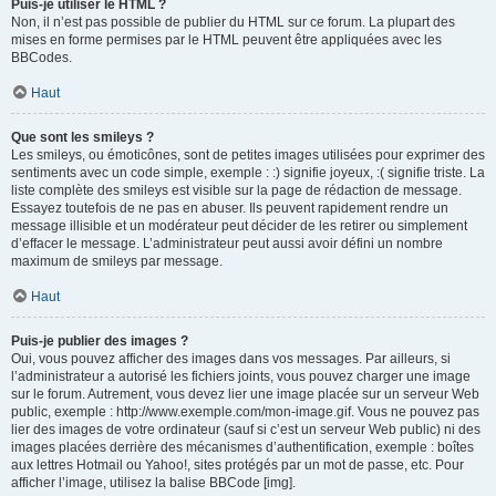
Puis-je utiliser le HTML ?
Non, il n’est pas possible de publier du HTML sur ce forum. La plupart des
mises en forme permises par le HTML peuvent être appliquées avec les
BBCodes.
Haut
Que sont les smileys ?
Les smileys, ou émoticônes, sont de petites images utilisées pour exprimer des
sentiments avec un code simple, exemple : :) signifie joyeux, :( signifie triste. La
liste complète des smileys est visible sur la page de rédaction de message.
Essayez toutefois de ne pas en abuser. Ils peuvent rapidement rendre un
message illisible et un modérateur peut décider de les retirer ou simplement
d’effacer le message. L’administrateur peut aussi avoir défini un nombre
maximum de smileys par message.
Haut
Puis-je publier des images ?
Oui, vous pouvez afficher des images dans vos messages. Par ailleurs, si
l’administrateur a autorisé les fichiers joints, vous pouvez charger une image
sur le forum. Autrement, vous devez lier une image placée sur un serveur Web
public, exemple : http://www.exemple.com/mon-image.gif. Vous ne pouvez pas
lier des images de votre ordinateur (sauf si c’est un serveur Web public) ni des
images placées derrière des mécanismes d’authentification, exemple : boîtes
aux lettres Hotmail ou Yahoo!, sites protégés par un mot de passe, etc. Pour
afficher l’image, utilisez la balise BBCode [img].