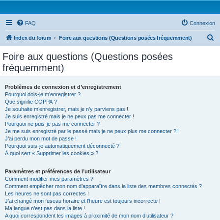
FAQ
Connexion
R
Index du forum
Foire aux questions (Questions posées fréquemment)
e
Foire aux questions (Questions posées
c
fréquemment)
h
e
Problèmes de connexion et d’enregistrement
Pourquoi dois-je m’enregistrer ?
r
Que signifie COPPA ?
c
Je souhaite m’enregistrer, mais je n’y parviens pas !
Je suis enregistré mais je ne peux pas me connecter !
h
Pourquoi ne puis-je pas me connecter ?
Je me suis enregistré par le passé mais je ne peux plus me connecter ?!
e
J’ai perdu mon mot de passe !
r
Pourquoi suis-je automatiquement déconnecté ?
À quoi sert « Supprimer les cookies » ?
Paramètres et préférences de l’utilisateur
Comment modifier mes paramètres ?
Comment empêcher mon nom d’apparaître dans la liste des membres connectés ?
Les heures ne sont pas correctes !
J’ai changé mon fuseau horaire et l’heure est toujours incorrecte !
Ma langue n’est pas dans la liste !
A quoi correspondent les images à proximité de mon nom d’utilisateur ?