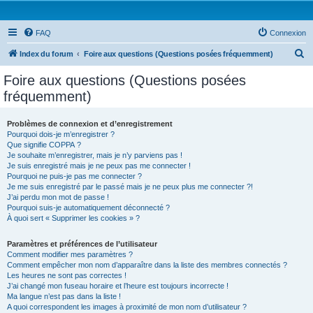
FAQ
Connexion
R
Index du forum
Foire aux questions (Questions posées fréquemment)
e
Foire aux questions (Questions posées
c
fréquemment)
h
e
Problèmes de connexion et d’enregistrement
Pourquoi dois-je m’enregistrer ?
r
Que signifie COPPA ?
c
Je souhaite m’enregistrer, mais je n’y parviens pas !
Je suis enregistré mais je ne peux pas me connecter !
h
Pourquoi ne puis-je pas me connecter ?
Je me suis enregistré par le passé mais je ne peux plus me connecter ?!
e
J’ai perdu mon mot de passe !
r
Pourquoi suis-je automatiquement déconnecté ?
À quoi sert « Supprimer les cookies » ?
Paramètres et préférences de l’utilisateur
Comment modifier mes paramètres ?
Comment empêcher mon nom d’apparaître dans la liste des membres connectés ?
Les heures ne sont pas correctes !
J’ai changé mon fuseau horaire et l’heure est toujours incorrecte !
Ma langue n’est pas dans la liste !
A quoi correspondent les images à proximité de mon nom d’utilisateur ?