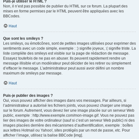
Puis-je utiliser le HTML ?
Non, il n’est pas possible de publier du HTML sur ce forum. La plupart des
mises en forme permises par le HTML peuvent être appliquées avec les
BBCodes.
Haut
Que sont les smileys ?
Les smileys, ou émoticônes, sont de petites images utilisées pour exprimer des
sentiments avec un code simple, exemple : :) signifie joyeux, :( signifie triste. La
liste complète des smileys est visible sur la page de rédaction de message.
Essayez toutefois de ne pas en abuser. Ils peuvent rapidement rendre un
message illisible et un modérateur peut décider de les retirer ou simplement
d’effacer le message. L’administrateur peut aussi avoir défini un nombre
maximum de smileys par message.
Haut
Puis-je publier des images ?
Oui, vous pouvez afficher des images dans vos messages. Par ailleurs, si
l’administrateur a autorisé les fichiers joints, vous pouvez charger une image
sur le forum. Autrement, vous devez lier une image placée sur un serveur Web
public, exemple : http://www.exemple.com/mon-image.gif. Vous ne pouvez pas
lier des images de votre ordinateur (sauf si c’est un serveur Web public) ni des
images placées derrière des mécanismes d’authentification, exemple : boîtes
aux lettres Hotmail ou Yahoo!, sites protégés par un mot de passe, etc. Pour
afficher l’image, utilisez la balise BBCode [img].