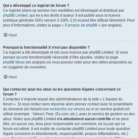
Qui a développé ce logiciel de forum ?
Ce logiciel (dans sa version non modifiée) est développé et distribué par
phpBB Limited
, qui en a les droits d’auteur. Il est publié sous la licence
publique générale GNU version 2 (GPL-2.0) et peut être diffusé librement. Pour
plus d’informations, visitez la page «
À propos de phpBB
» (en anglais).
Haut
Pourquoi la fonctionnalité X n’est pas disponible ?
Ce logiciel a été développé et mis sous licence par phpBB Limited. Si vous
pensez qu’une fonctionnalité nécessite d’être ajoutée, visitez la page
phpBB Ideas
(en anglais) où vous pouvez voter pour des idées proposées ou
en suggérer de nouvelles.
Haut
Qui contacter pour les abus ou les questions légales concernant ce
forum ?
Contactez n’importe lequel des administrateurs de la liste « L’équipe du
forum ». Si vous restez sans réponse alors prenez contact avec le propriétaire
du domaine (en faisant une
recherche sur whois
) ou si un service gratuit est
utilisé (exemple : Yahoo!, Free, f2s.com, etc.), avec le service de gestion ou des
abus. Notez que phpBB Limited
n’a absolument aucun contrôle
et ne peut
être, en aucun cas, tenu pour responsable sur
comment
,
où
ou
par qui
ce
forum est utilisé. Il est inutile de contacter phpBB Limited pour toute question
légale (cessions et désistements, responsabilité, propos diffamatoires, etc.)