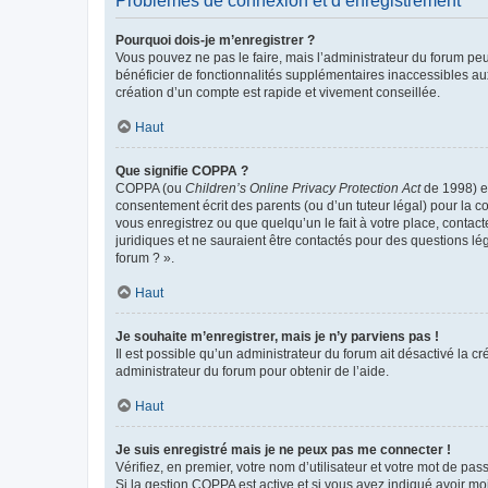
Problèmes de connexion et d’enregistrement
Pourquoi dois-je m’enregistrer ?
Vous pouvez ne pas le faire, mais l’administrateur du forum peu
bénéficier de fonctionnalités supplémentaires inaccessibles au
création d’un compte est rapide et vivement conseillée.
Haut
Que signifie COPPA ?
COPPA (ou
Children’s Online Privacy Protection Act
de 1998) es
consentement écrit des parents (ou d’un tuteur légal) pour la c
vous enregistrez ou que quelqu’un le fait à votre place, contac
juridiques et ne sauraient être contactés pour des questions lé
forum ? ».
Haut
Je souhaite m’enregistrer, mais je n’y parviens pas !
Il est possible qu’un administrateur du forum ait désactivé la c
administrateur du forum pour obtenir de l’aide.
Haut
Je suis enregistré mais je ne peux pas me connecter !
Vérifiez, en premier, votre nom d’utilisateur et votre mot de passe.
Si la gestion COPPA est active et si vous avez indiqué avoir mo