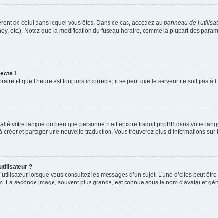
ifférent de celui dans lequel vous êtes. Dans ce cas, accédez au
panneau de l’utilisa
ney, etc.). Notez que la modification du fuseau horaire, comme la plupart des para
ecte !
aire et que l’heure est toujours incorrecte, il se peut que le serveur ne soit pas à
installé votre langue ou bien que personne n’ait encore traduit phpBB dans votre l
s à créer et partager une nouvelle traduction. Vous trouverez plus d’informations sur l
tilisateur ?
utilisateur lorsque vous consultez les messages d’un sujet. L’une d’elles peut êtr
rum. La seconde image, souvent plus grande, est connue sous le nom d’avatar et 