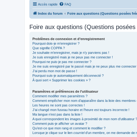
Accès rapide
FAQ
Index du forum
Foire aux questions (Questions posées f
Foire aux questions (Questions posée
Problèmes de connexion et d’enregistrement
Pourquoi dois-je m’enregistrer ?
Que signifie COPPA ?
Je souhaite m’enregistrer, mais je n’y parviens pas !
Je suis enregistré mais je ne peux pas me connecter !
Pourquoi ne puis-je pas me connecter ?
Je me suis enregistré par le passé mais je ne peux plus me connecter
J’ai perdu mon mot de passe !
Pourquoi suis-je automatiquement déconnecté ?
À quoi sert « Supprimer les cookies » ?
Paramètres et préférences de l’utilisateur
Comment modifier mes paramètres ?
Comment empêcher mon nom d’apparaître dans la liste des membres
Les heures ne sont pas correctes !
J’ai changé mon fuseau horaire et l’heure est toujours incorrecte !
Ma langue n’est pas dans la liste !
A quoi correspondent les images à proximité de mon nom d’utilisateur 
Comment puis-je afficher un avatar ?
Qu’est-ce que mon rang et comment le modifier ?
Lorsque je clique sur le lien
courriel
d’un membre, on me demande de m