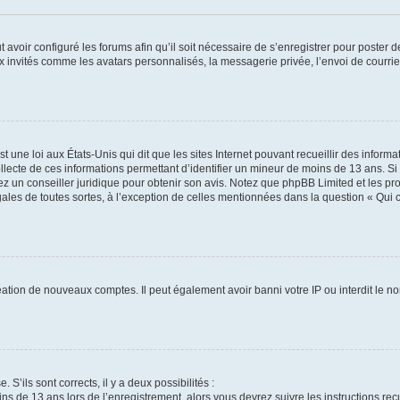
t avoir configuré les forums afin qu’il soit nécessaire de s’enregistrer pour poster
x invités comme les avatars personnalisés, la messagerie privée, l’envoi de courri
t une loi aux États-Unis qui dit que les sites Internet pouvant recueillir des infor
ollecte de ces informations permettant d’identifier un mineur de moins de 13 ans. S
tez un conseiller juridique pour obtenir son avis. Notez que phpBB Limited et les pr
gales de toutes sortes, à l’exception de celles mentionnées dans la question « Qui
réation de nouveaux comptes. Il peut également avoir banni votre IP ou interdit le no
 S’ils sont corrects, il y a deux possibilités :
ins de 13 ans lors de l’enregistrement, alors vous devrez suivre les instructions r