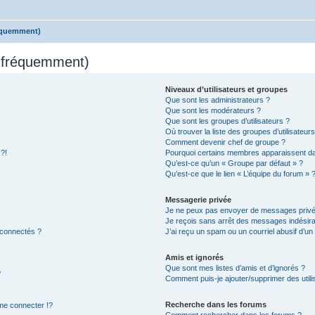
réquemment)
s fréquemment)
Niveaux d’utilisateurs et groupes
Que sont les administrateurs ?
Que sont les modérateurs ?
Que sont les groupes d’utilisateurs ?
Où trouver la liste des groupes d’utilisateur
Comment devenir chef de groupe ?
 ?!
Pourquoi certains membres apparaissent dan
Qu’est-ce qu’un « Groupe par défaut » ?
Qu’est-ce que le lien « L’équipe du forum » 
Messagerie privée
Je ne peux pas envoyer de messages privé
Je reçois sans arrêt des messages indésira
 connectés ?
J’ai reçu un spam ou un courriel abusif d’u
Amis et ignorés
Que sont mes listes d’amis et d’ignorés ?
?
Comment puis-je ajouter/supprimer des utilis
Recherche dans les forums
e connecter !?
Comment rechercher dans les forums ?