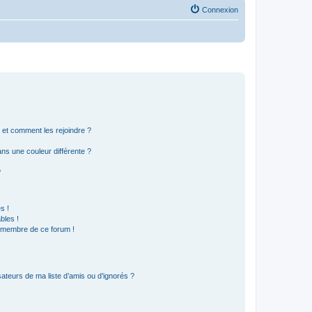
Connexion
s et comment les rejoindre ?
s une couleur différente ?
?
s !
bles !
n membre de ce forum !
ateurs de ma liste d’amis ou d’ignorés ?