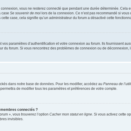
e connexion, vous ne resterez connecté que pendant une durée déterminée. Cela em
la case
Se souvenir de moi
lors de la connexion. Ce n’est pas recommandé si vous u
s cette case, cela signifie qu’un administrateur du forum a désactivé cette fonctionna
os paramètres d’authentification et votre connexion au forum. Ils fournissent aussi
teur du forum. Si vous rencontrez des problèmes de connexion ou de déconnexion, l
ockés dans notre base de données. Pour les modifier, accédez au
Panneau de l’util
 permettra de modifier tous les paramètres et préférences de votre compte.
s membres connectés ?
forum », vous trouverez l’option
Cacher mon statut en ligne
. Si vous activez cette o
es invisibles.