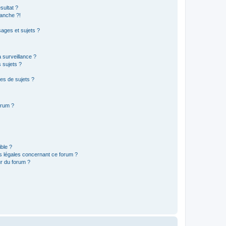
sultat ?
anche ?!
ages et sujets ?
a surveillance ?
 sujets ?
es de sujets ?
orum ?
ible ?
ns légales concernant ce forum ?
r du forum ?