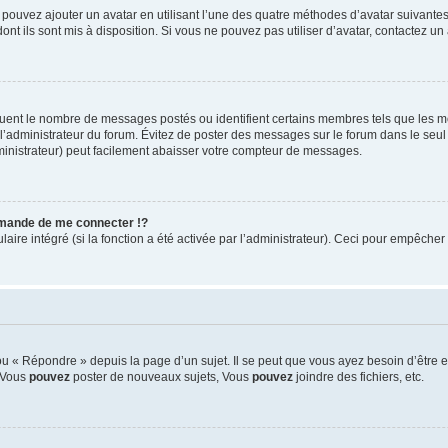
s pouvez ajouter un avatar en utilisant l’une des quatre méthodes d’avatar suivantes 
ont ils sont mis à disposition. Si vous ne pouvez pas utiliser d’avatar, contactez un
iquent le nombre de messages postés ou identifient certains membres tels que les 
ar l’administrateur du forum. Évitez de poster des messages sur le forum dans le seu
ministrateur) peut facilement abaisser votre compteur de messages.
mande de me connecter !?
re intégré (si la fonction a été activée par l’administrateur). Ceci pour empêcher l’u
 « Répondre » depuis la page d’un sujet. Il se peut que vous ayez besoin d’être e
: Vous
pouvez
poster de nouveaux sujets, Vous
pouvez
joindre des fichiers, etc.