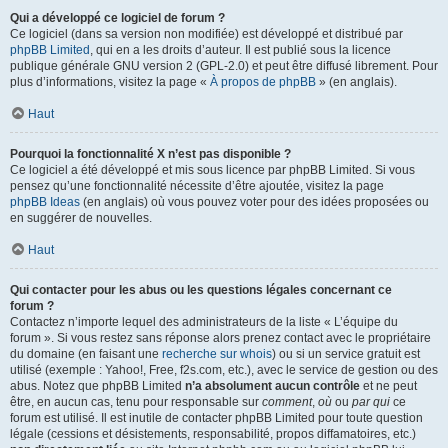
Qui a développé ce logiciel de forum ?
Ce logiciel (dans sa version non modifiée) est développé et distribué par
phpBB Limited
, qui en a les droits d’auteur. Il est publié sous la licence
publique générale GNU version 2 (GPL-2.0) et peut être diffusé librement. Pour
plus d’informations, visitez la page «
À propos de phpBB
» (en anglais).
Haut
Pourquoi la fonctionnalité X n’est pas disponible ?
Ce logiciel a été développé et mis sous licence par phpBB Limited. Si vous
pensez qu’une fonctionnalité nécessite d’être ajoutée, visitez la page
phpBB Ideas
(en anglais) où vous pouvez voter pour des idées proposées ou
en suggérer de nouvelles.
Haut
Qui contacter pour les abus ou les questions légales concernant ce
forum ?
Contactez n’importe lequel des administrateurs de la liste « L’équipe du
forum ». Si vous restez sans réponse alors prenez contact avec le propriétaire
du domaine (en faisant une
recherche sur whois
) ou si un service gratuit est
utilisé (exemple : Yahoo!, Free, f2s.com, etc.), avec le service de gestion ou des
abus. Notez que phpBB Limited
n’a absolument aucun contrôle
et ne peut
être, en aucun cas, tenu pour responsable sur
comment
,
où
ou
par qui
ce
forum est utilisé. Il est inutile de contacter phpBB Limited pour toute question
légale (cessions et désistements, responsabilité, propos diffamatoires, etc.)