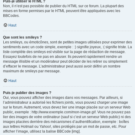
Puis-je utiliser le HTML ?
Non, il n’est pas possible de publier du HTML sur ce forum. La plupart des
mises en forme permises par le HTML peuvent être appliquées avec les
BBCodes.
Haut
Que sont les smileys ?
Les smileys, ou émoticônes, sont de petites images utilisées pour exprimer des
sentiments avec un code simple, exemple : :) signifie joyeux, :( signifie triste. La
liste complète des smileys est visible sur la page de rédaction de message.
Essayez toutefois de ne pas en abuser. Ils peuvent rapidement rendre un
message illisible et un modérateur peut décider de les retirer ou simplement
d’effacer le message. L’administrateur peut aussi avoir défini un nombre
maximum de smileys par message.
Haut
Puis-je publier des images ?
Oui, vous pouvez afficher des images dans vos messages. Par ailleurs, si
l’administrateur a autorisé les fichiers joints, vous pouvez charger une image
sur le forum. Autrement, vous devez lier une image placée sur un serveur Web
public, exemple : http://www.exemple.com/mon-image.gif. Vous ne pouvez pas
lier des images de votre ordinateur (sauf si c’est un serveur Web public) ni des
images placées derrière des mécanismes d’authentification, exemple : boîtes
aux lettres Hotmail ou Yahoo!, sites protégés par un mot de passe, etc. Pour
afficher l’image, utilisez la balise BBCode [img].