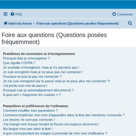
FAQ
Connexion
R
Index du forum
Foire aux questions (Questions posées fréquemment)
e
Foire aux questions (Questions posées
c
fréquemment)
h
e
Problèmes de connexion et d’enregistrement
Pourquoi dois-je m’enregistrer ?
r
Que signifie COPPA ?
c
Je souhaite m’enregistrer, mais je n’y parviens pas !
Je suis enregistré mais je ne peux pas me connecter !
h
Pourquoi ne puis-je pas me connecter ?
Je me suis enregistré par le passé mais je ne peux plus me connecter ?!
e
J’ai perdu mon mot de passe !
r
Pourquoi suis-je automatiquement déconnecté ?
À quoi sert « Supprimer les cookies » ?
Paramètres et préférences de l’utilisateur
Comment modifier mes paramètres ?
Comment empêcher mon nom d’apparaître dans la liste des membres connectés ?
Les heures ne sont pas correctes !
J’ai changé mon fuseau horaire et l’heure est toujours incorrecte !
Ma langue n’est pas dans la liste !
A quoi correspondent les images à proximité de mon nom d’utilisateur ?