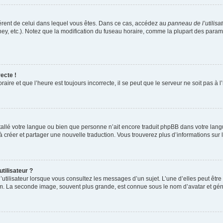
ifférent de celui dans lequel vous êtes. Dans ce cas, accédez au
panneau de l’utilisa
ney, etc.). Notez que la modification du fuseau horaire, comme la plupart des para
ecte !
aire et que l’heure est toujours incorrecte, il se peut que le serveur ne soit pas à
installé votre langue ou bien que personne n’ait encore traduit phpBB dans votre l
s à créer et partager une nouvelle traduction. Vous trouverez plus d’informations sur l
tilisateur ?
utilisateur lorsque vous consultez les messages d’un sujet. L’une d’elles peut êtr
rum. La seconde image, souvent plus grande, est connue sous le nom d’avatar et 