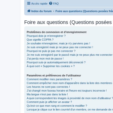
Accès rapide
FAQ
Index du forum
Foire aux questions (Questions posées f
Foire aux questions (Questions posée
Problèmes de connexion et d’enregistrement
Pourquoi dois-je m’enregistrer ?
Que signifie COPPA ?
Je souhaite m’enregistrer, mais je n’y parviens pas !
Je suis enregistré mais je ne peux pas me connecter !
Pourquoi ne puis-je pas me connecter ?
Je me suis enregistré par le passé mais je ne peux plus me connecter
J’ai perdu mon mot de passe !
Pourquoi suis-je automatiquement déconnecté ?
À quoi sert « Supprimer les cookies » ?
Paramètres et préférences de l’utilisateur
Comment modifier mes paramètres ?
Comment empêcher mon nom d’apparaître dans la liste des membres
Les heures ne sont pas correctes !
J’ai changé mon fuseau horaire et l’heure est toujours incorrecte !
Ma langue n’est pas dans la liste !
A quoi correspondent les images à proximité de mon nom d’utilisateur 
Comment puis-je afficher un avatar ?
Qu’est-ce que mon rang et comment le modifier ?
Lorsque je clique sur le lien
courriel
d’un membre, on me demande de m