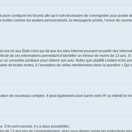
t avoir configuré les forums afin qu’il soit nécessaire de s’enregistrer pour poster
x invités comme les avatars personnalisés, la messagerie privée, l’envoi de courri
t une loi aux États-Unis qui dit que les sites Internet pouvant recueillir des infor
ollecte de ces informations permettant d’identifier un mineur de moins de 13 ans. S
tez un conseiller juridique pour obtenir son avis. Notez que phpBB Limited et les pr
gales de toutes sortes, à l’exception de celles mentionnées dans la question « Qui
réation de nouveaux comptes. Il peut également avoir banni votre IP ou interdit le no
 S’ils sont corrects, il y a deux possibilités :
ins de 13 ans lors de l’enregistrement, alors vous devrez suivre les instructions r