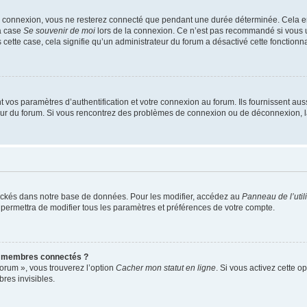
e connexion, vous ne resterez connecté que pendant une durée déterminée. Cela em
la case
Se souvenir de moi
lors de la connexion. Ce n’est pas recommandé si vous u
s cette case, cela signifie qu’un administrateur du forum a désactivé cette fonctionna
os paramètres d’authentification et votre connexion au forum. Ils fournissent aussi
teur du forum. Si vous rencontrez des problèmes de connexion ou de déconnexion, l
ockés dans notre base de données. Pour les modifier, accédez au
Panneau de l’util
 permettra de modifier tous les paramètres et préférences de votre compte.
s membres connectés ?
forum », vous trouverez l’option
Cacher mon statut en ligne
. Si vous activez cette o
es invisibles.