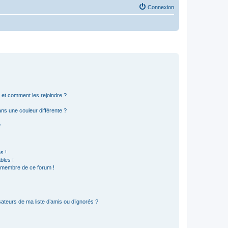
Connexion
s et comment les rejoindre ?
s une couleur différente ?
?
s !
bles !
n membre de ce forum !
ateurs de ma liste d’amis ou d’ignorés ?