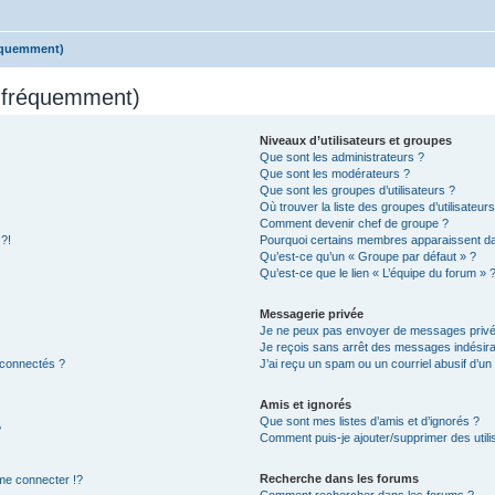
réquemment)
s fréquemment)
Niveaux d’utilisateurs et groupes
Que sont les administrateurs ?
Que sont les modérateurs ?
Que sont les groupes d’utilisateurs ?
Où trouver la liste des groupes d’utilisateur
Comment devenir chef de groupe ?
 ?!
Pourquoi certains membres apparaissent dan
Qu’est-ce qu’un « Groupe par défaut » ?
Qu’est-ce que le lien « L’équipe du forum » 
Messagerie privée
Je ne peux pas envoyer de messages privé
Je reçois sans arrêt des messages indésira
 connectés ?
J’ai reçu un spam ou un courriel abusif d’u
Amis et ignorés
Que sont mes listes d’amis et d’ignorés ?
?
Comment puis-je ajouter/supprimer des utilis
Recherche dans les forums
e connecter !?
Comment rechercher dans les forums ?