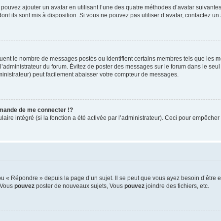
s pouvez ajouter un avatar en utilisant l’une des quatre méthodes d’avatar suivantes 
ont ils sont mis à disposition. Si vous ne pouvez pas utiliser d’avatar, contactez un
iquent le nombre de messages postés ou identifient certains membres tels que les 
ar l’administrateur du forum. Évitez de poster des messages sur le forum dans le seu
ministrateur) peut facilement abaisser votre compteur de messages.
mande de me connecter !?
re intégré (si la fonction a été activée par l’administrateur). Ceci pour empêcher l’u
 « Répondre » depuis la page d’un sujet. Il se peut que vous ayez besoin d’être e
: Vous
pouvez
poster de nouveaux sujets, Vous
pouvez
joindre des fichiers, etc.