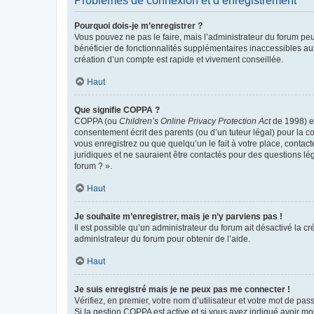
Problèmes de connexion et d’enregistrement
Pourquoi dois-je m’enregistrer ?
Vous pouvez ne pas le faire, mais l’administrateur du forum peu
bénéficier de fonctionnalités supplémentaires inaccessibles au
création d’un compte est rapide et vivement conseillée.
Haut
Que signifie COPPA ?
COPPA (ou
Children’s Online Privacy Protection Act
de 1998) es
consentement écrit des parents (ou d’un tuteur légal) pour la c
vous enregistrez ou que quelqu’un le fait à votre place, contac
juridiques et ne sauraient être contactés pour des questions lé
forum ? ».
Haut
Je souhaite m’enregistrer, mais je n’y parviens pas !
Il est possible qu’un administrateur du forum ait désactivé la c
administrateur du forum pour obtenir de l’aide.
Haut
Je suis enregistré mais je ne peux pas me connecter !
Vérifiez, en premier, votre nom d’utilisateur et votre mot de passe.
Si la gestion COPPA est active et si vous avez indiqué avoir mo