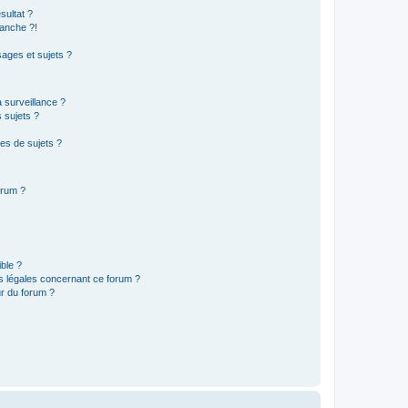
sultat ?
anche ?!
ages et sujets ?
a surveillance ?
 sujets ?
es de sujets ?
orum ?
ible ?
ns légales concernant ce forum ?
r du forum ?