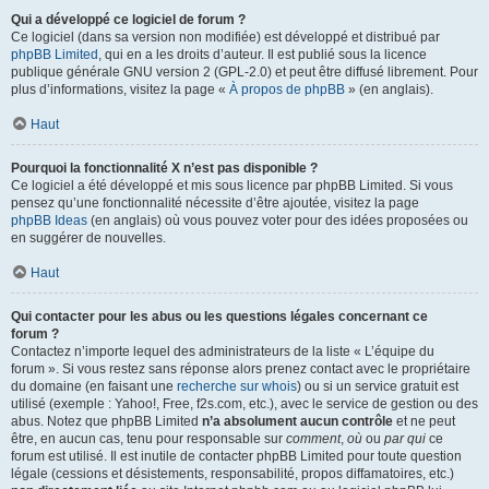
Qui a développé ce logiciel de forum ?
Ce logiciel (dans sa version non modifiée) est développé et distribué par
phpBB Limited
, qui en a les droits d’auteur. Il est publié sous la licence
publique générale GNU version 2 (GPL-2.0) et peut être diffusé librement. Pour
plus d’informations, visitez la page «
À propos de phpBB
» (en anglais).
Haut
Pourquoi la fonctionnalité X n’est pas disponible ?
Ce logiciel a été développé et mis sous licence par phpBB Limited. Si vous
pensez qu’une fonctionnalité nécessite d’être ajoutée, visitez la page
phpBB Ideas
(en anglais) où vous pouvez voter pour des idées proposées ou
en suggérer de nouvelles.
Haut
Qui contacter pour les abus ou les questions légales concernant ce
forum ?
Contactez n’importe lequel des administrateurs de la liste « L’équipe du
forum ». Si vous restez sans réponse alors prenez contact avec le propriétaire
du domaine (en faisant une
recherche sur whois
) ou si un service gratuit est
utilisé (exemple : Yahoo!, Free, f2s.com, etc.), avec le service de gestion ou des
abus. Notez que phpBB Limited
n’a absolument aucun contrôle
et ne peut
être, en aucun cas, tenu pour responsable sur
comment
,
où
ou
par qui
ce
forum est utilisé. Il est inutile de contacter phpBB Limited pour toute question
légale (cessions et désistements, responsabilité, propos diffamatoires, etc.)