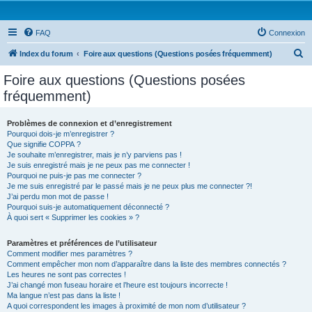
FAQ
Connexion
R
Index du forum
Foire aux questions (Questions posées fréquemment)
e
Foire aux questions (Questions posées
c
fréquemment)
h
e
Problèmes de connexion et d’enregistrement
Pourquoi dois-je m’enregistrer ?
r
Que signifie COPPA ?
c
Je souhaite m’enregistrer, mais je n’y parviens pas !
Je suis enregistré mais je ne peux pas me connecter !
h
Pourquoi ne puis-je pas me connecter ?
Je me suis enregistré par le passé mais je ne peux plus me connecter ?!
e
J’ai perdu mon mot de passe !
r
Pourquoi suis-je automatiquement déconnecté ?
À quoi sert « Supprimer les cookies » ?
Paramètres et préférences de l’utilisateur
Comment modifier mes paramètres ?
Comment empêcher mon nom d’apparaître dans la liste des membres connectés ?
Les heures ne sont pas correctes !
J’ai changé mon fuseau horaire et l’heure est toujours incorrecte !
Ma langue n’est pas dans la liste !
A quoi correspondent les images à proximité de mon nom d’utilisateur ?