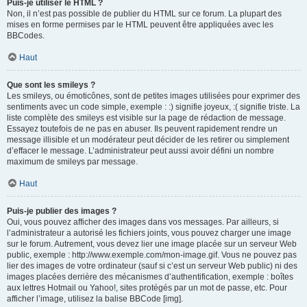
Puis-je utiliser le HTML ?
Non, il n’est pas possible de publier du HTML sur ce forum. La plupart des
mises en forme permises par le HTML peuvent être appliquées avec les
BBCodes.
Haut
Que sont les smileys ?
Les smileys, ou émoticônes, sont de petites images utilisées pour exprimer des
sentiments avec un code simple, exemple : :) signifie joyeux, :( signifie triste. La
liste complète des smileys est visible sur la page de rédaction de message.
Essayez toutefois de ne pas en abuser. Ils peuvent rapidement rendre un
message illisible et un modérateur peut décider de les retirer ou simplement
d’effacer le message. L’administrateur peut aussi avoir défini un nombre
maximum de smileys par message.
Haut
Puis-je publier des images ?
Oui, vous pouvez afficher des images dans vos messages. Par ailleurs, si
l’administrateur a autorisé les fichiers joints, vous pouvez charger une image
sur le forum. Autrement, vous devez lier une image placée sur un serveur Web
public, exemple : http://www.exemple.com/mon-image.gif. Vous ne pouvez pas
lier des images de votre ordinateur (sauf si c’est un serveur Web public) ni des
images placées derrière des mécanismes d’authentification, exemple : boîtes
aux lettres Hotmail ou Yahoo!, sites protégés par un mot de passe, etc. Pour
afficher l’image, utilisez la balise BBCode [img].