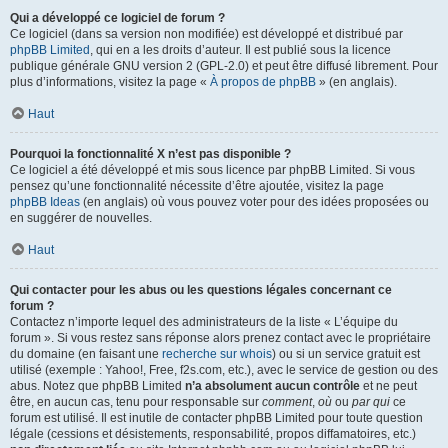
Qui a développé ce logiciel de forum ?
Ce logiciel (dans sa version non modifiée) est développé et distribué par
phpBB Limited
, qui en a les droits d’auteur. Il est publié sous la licence
publique générale GNU version 2 (GPL-2.0) et peut être diffusé librement. Pour
plus d’informations, visitez la page «
À propos de phpBB
» (en anglais).
Haut
Pourquoi la fonctionnalité X n’est pas disponible ?
Ce logiciel a été développé et mis sous licence par phpBB Limited. Si vous
pensez qu’une fonctionnalité nécessite d’être ajoutée, visitez la page
phpBB Ideas
(en anglais) où vous pouvez voter pour des idées proposées ou
en suggérer de nouvelles.
Haut
Qui contacter pour les abus ou les questions légales concernant ce
forum ?
Contactez n’importe lequel des administrateurs de la liste « L’équipe du
forum ». Si vous restez sans réponse alors prenez contact avec le propriétaire
du domaine (en faisant une
recherche sur whois
) ou si un service gratuit est
utilisé (exemple : Yahoo!, Free, f2s.com, etc.), avec le service de gestion ou des
abus. Notez que phpBB Limited
n’a absolument aucun contrôle
et ne peut
être, en aucun cas, tenu pour responsable sur
comment
,
où
ou
par qui
ce
forum est utilisé. Il est inutile de contacter phpBB Limited pour toute question
légale (cessions et désistements, responsabilité, propos diffamatoires, etc.)