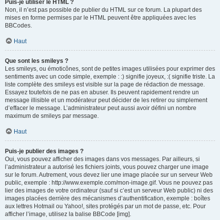
Puis-je utiliser le HTML ?
Non, il n’est pas possible de publier du HTML sur ce forum. La plupart des
mises en forme permises par le HTML peuvent être appliquées avec les
BBCodes.
Haut
Que sont les smileys ?
Les smileys, ou émoticônes, sont de petites images utilisées pour exprimer des
sentiments avec un code simple, exemple : :) signifie joyeux, :( signifie triste. La
liste complète des smileys est visible sur la page de rédaction de message.
Essayez toutefois de ne pas en abuser. Ils peuvent rapidement rendre un
message illisible et un modérateur peut décider de les retirer ou simplement
d’effacer le message. L’administrateur peut aussi avoir défini un nombre
maximum de smileys par message.
Haut
Puis-je publier des images ?
Oui, vous pouvez afficher des images dans vos messages. Par ailleurs, si
l’administrateur a autorisé les fichiers joints, vous pouvez charger une image
sur le forum. Autrement, vous devez lier une image placée sur un serveur Web
public, exemple : http://www.exemple.com/mon-image.gif. Vous ne pouvez pas
lier des images de votre ordinateur (sauf si c’est un serveur Web public) ni des
images placées derrière des mécanismes d’authentification, exemple : boîtes
aux lettres Hotmail ou Yahoo!, sites protégés par un mot de passe, etc. Pour
afficher l’image, utilisez la balise BBCode [img].