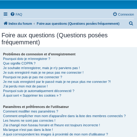
FAQ
Connexion
R
Index du forum
Foire aux questions (Questions posées fréquemment)
e
Foire aux questions (Questions posées
c
fréquemment)
h
e
Problèmes de connexion et d’enregistrement
Pourquoi dois-je m’enregistrer ?
r
Que signifie COPPA ?
c
Je souhaite m’enregistrer, mais je n’y parviens pas !
Je suis enregistré mais je ne peux pas me connecter !
h
Pourquoi ne puis-je pas me connecter ?
Je me suis enregistré par le passé mais je ne peux plus me connecter ?!
e
J’ai perdu mon mot de passe !
r
Pourquoi suis-je automatiquement déconnecté ?
À quoi sert « Supprimer les cookies » ?
Paramètres et préférences de l’utilisateur
Comment modifier mes paramètres ?
Comment empêcher mon nom d’apparaître dans la liste des membres connectés ?
Les heures ne sont pas correctes !
J’ai changé mon fuseau horaire et l’heure est toujours incorrecte !
Ma langue n’est pas dans la liste !
A quoi correspondent les images à proximité de mon nom d’utilisateur ?