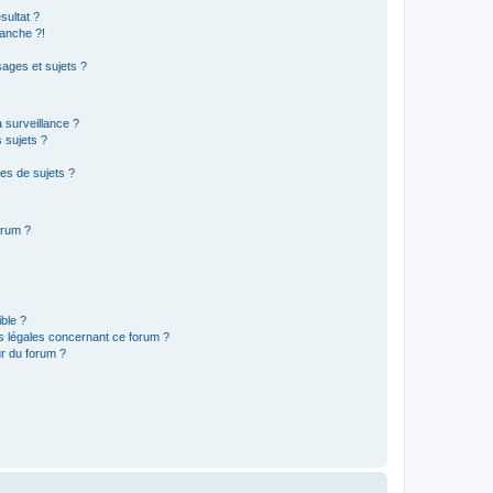
sultat ?
anche ?!
ages et sujets ?
a surveillance ?
 sujets ?
es de sujets ?
orum ?
ible ?
ns légales concernant ce forum ?
r du forum ?