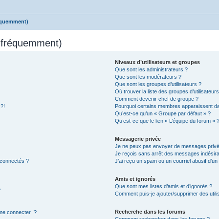
réquemment)
s fréquemment)
Niveaux d’utilisateurs et groupes
Que sont les administrateurs ?
Que sont les modérateurs ?
Que sont les groupes d’utilisateurs ?
Où trouver la liste des groupes d’utilisateur
Comment devenir chef de groupe ?
 ?!
Pourquoi certains membres apparaissent dan
Qu’est-ce qu’un « Groupe par défaut » ?
Qu’est-ce que le lien « L’équipe du forum » 
Messagerie privée
Je ne peux pas envoyer de messages privé
Je reçois sans arrêt des messages indésira
 connectés ?
J’ai reçu un spam ou un courriel abusif d’u
Amis et ignorés
Que sont mes listes d’amis et d’ignorés ?
?
Comment puis-je ajouter/supprimer des utilis
Recherche dans les forums
e connecter !?
Comment rechercher dans les forums ?