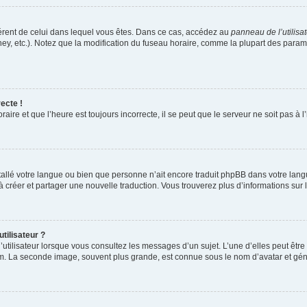
ifférent de celui dans lequel vous êtes. Dans ce cas, accédez au
panneau de l’utilisa
ney, etc.). Notez que la modification du fuseau horaire, comme la plupart des para
ecte !
aire et que l’heure est toujours incorrecte, il se peut que le serveur ne soit pas à
installé votre langue ou bien que personne n’ait encore traduit phpBB dans votre l
s à créer et partager une nouvelle traduction. Vous trouverez plus d’informations sur l
tilisateur ?
utilisateur lorsque vous consultez les messages d’un sujet. L’une d’elles peut êtr
rum. La seconde image, souvent plus grande, est connue sous le nom d’avatar et 