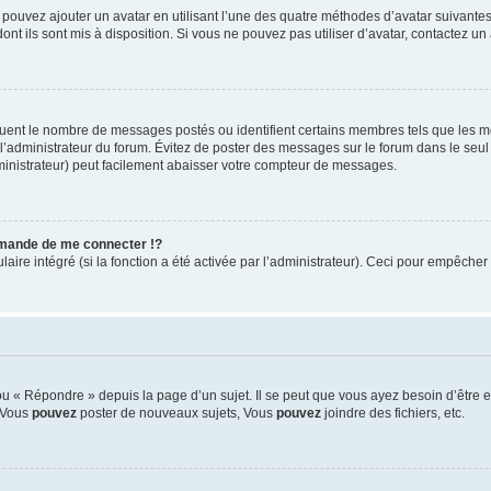
s pouvez ajouter un avatar en utilisant l’une des quatre méthodes d’avatar suivantes 
ont ils sont mis à disposition. Si vous ne pouvez pas utiliser d’avatar, contactez un
iquent le nombre de messages postés ou identifient certains membres tels que les 
ar l’administrateur du forum. Évitez de poster des messages sur le forum dans le seu
ministrateur) peut facilement abaisser votre compteur de messages.
mande de me connecter !?
re intégré (si la fonction a été activée par l’administrateur). Ceci pour empêcher l’u
 « Répondre » depuis la page d’un sujet. Il se peut que vous ayez besoin d’être e
: Vous
pouvez
poster de nouveaux sujets, Vous
pouvez
joindre des fichiers, etc.