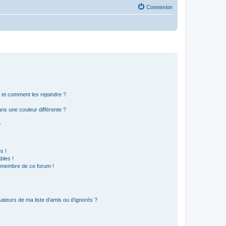
Connexion
s et comment les rejoindre ?
s une couleur différente ?
?
s !
bles !
n membre de ce forum !
ateurs de ma liste d’amis ou d’ignorés ?