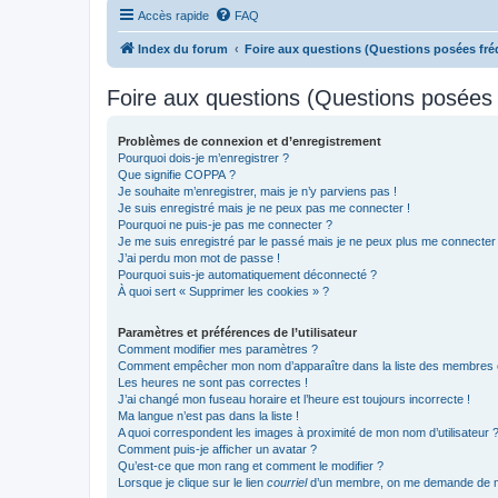
Accès rapide
FAQ
Index du forum
Foire aux questions (Questions posées f
Foire aux questions (Questions posée
Problèmes de connexion et d’enregistrement
Pourquoi dois-je m’enregistrer ?
Que signifie COPPA ?
Je souhaite m’enregistrer, mais je n’y parviens pas !
Je suis enregistré mais je ne peux pas me connecter !
Pourquoi ne puis-je pas me connecter ?
Je me suis enregistré par le passé mais je ne peux plus me connecter
J’ai perdu mon mot de passe !
Pourquoi suis-je automatiquement déconnecté ?
À quoi sert « Supprimer les cookies » ?
Paramètres et préférences de l’utilisateur
Comment modifier mes paramètres ?
Comment empêcher mon nom d’apparaître dans la liste des membres
Les heures ne sont pas correctes !
J’ai changé mon fuseau horaire et l’heure est toujours incorrecte !
Ma langue n’est pas dans la liste !
A quoi correspondent les images à proximité de mon nom d’utilisateur 
Comment puis-je afficher un avatar ?
Qu’est-ce que mon rang et comment le modifier ?
Lorsque je clique sur le lien
courriel
d’un membre, on me demande de m