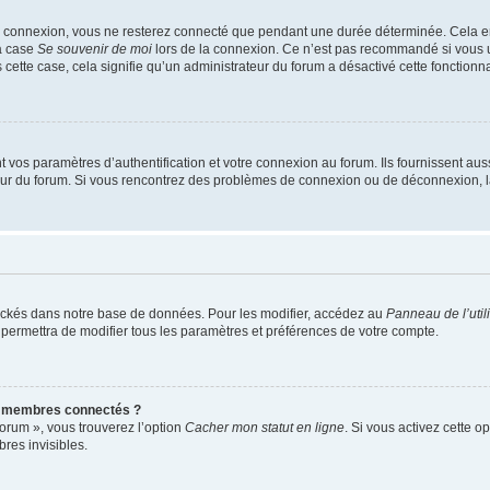
e connexion, vous ne resterez connecté que pendant une durée déterminée. Cela em
la case
Se souvenir de moi
lors de la connexion. Ce n’est pas recommandé si vous u
s cette case, cela signifie qu’un administrateur du forum a désactivé cette fonctionna
os paramètres d’authentification et votre connexion au forum. Ils fournissent aussi
teur du forum. Si vous rencontrez des problèmes de connexion ou de déconnexion, l
ockés dans notre base de données. Pour les modifier, accédez au
Panneau de l’util
 permettra de modifier tous les paramètres et préférences de votre compte.
s membres connectés ?
forum », vous trouverez l’option
Cacher mon statut en ligne
. Si vous activez cette o
es invisibles.