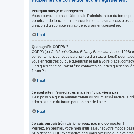
Problèmes de connexion et d’enregistrement
Pourquoi dois-je m’enregistrer ?
Vous pouvez ne pas le faire, mais l’administrateur du forum peu
bénéficier de fonctionnalités supplémentaires inaccessibles au
création d’un compte est rapide et vivement conseillée.
Haut
Que signifie COPPA ?
COPPA (ou
Children’s Online Privacy Protection Act
de 1998) es
consentement écrit des parents (ou d’un tuteur légal) pour la c
vous enregistrez ou que quelqu’un le fait à votre place, contac
juridiques et ne sauraient être contactés pour des questions lé
forum ? ».
Haut
Je souhaite m’enregistrer, mais je n’y parviens pas !
Il est possible qu’un administrateur du forum ait désactivé la c
administrateur du forum pour obtenir de l’aide.
Haut
Je suis enregistré mais je ne peux pas me connecter !
Vérifiez, en premier, votre nom d’utilisateur et votre mot de passe.
Si la gestion COPPA est active et si vous avez indiqué avoir mo