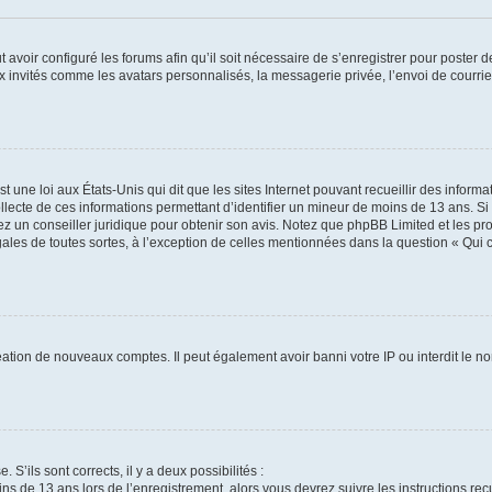
t avoir configuré les forums afin qu’il soit nécessaire de s’enregistrer pour poster
x invités comme les avatars personnalisés, la messagerie privée, l’envoi de courri
t une loi aux États-Unis qui dit que les sites Internet pouvant recueillir des infor
ollecte de ces informations permettant d’identifier un mineur de moins de 13 ans. S
tez un conseiller juridique pour obtenir son avis. Notez que phpBB Limited et les pr
gales de toutes sortes, à l’exception de celles mentionnées dans la question « Qui
réation de nouveaux comptes. Il peut également avoir banni votre IP ou interdit le no
 S’ils sont corrects, il y a deux possibilités :
ins de 13 ans lors de l’enregistrement, alors vous devrez suivre les instructions r