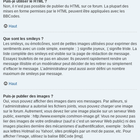
Puis-je utiliser le HTML ?
Non, il n’est pas possible de publier du HTML sur ce forum. La plupart des
mises en forme permises par le HTML peuvent être appliquées avec les
BBCodes.
Haut
Que sont les smileys ?
Les smileys, ou émoticônes, sont de petites images utilisées pour exprimer des
sentiments avec un code simple, exemple : :) signifie joyeux, :( signifie triste. La
liste complète des smileys est visible sur la page de rédaction de message.
Essayez toutefois de ne pas en abuser. Ils peuvent rapidement rendre un
message illisible et un modérateur peut décider de les retirer ou simplement
d’effacer le message. L’administrateur peut aussi avoir défini un nombre
maximum de smileys par message.
Haut
Puis-je publier des images ?
Oui, vous pouvez afficher des images dans vos messages. Par ailleurs, si
l’administrateur a autorisé les fichiers joints, vous pouvez charger une image
sur le forum. Autrement, vous devez lier une image placée sur un serveur Web
public, exemple : http://www.exemple.com/mon-image.gif. Vous ne pouvez pas
lier des images de votre ordinateur (sauf si c’est un serveur Web public) ni des
images placées derrière des mécanismes d’authentification, exemple : boîtes
aux lettres Hotmail ou Yahoo!, sites protégés par un mot de passe, etc. Pour
afficher l’image, utilisez la balise BBCode [img].