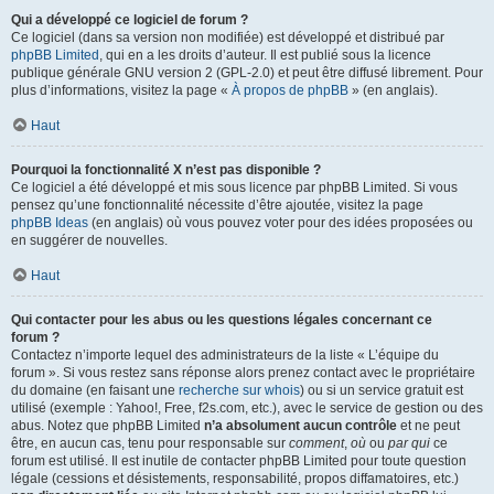
Qui a développé ce logiciel de forum ?
Ce logiciel (dans sa version non modifiée) est développé et distribué par
phpBB Limited
, qui en a les droits d’auteur. Il est publié sous la licence
publique générale GNU version 2 (GPL-2.0) et peut être diffusé librement. Pour
plus d’informations, visitez la page «
À propos de phpBB
» (en anglais).
Haut
Pourquoi la fonctionnalité X n’est pas disponible ?
Ce logiciel a été développé et mis sous licence par phpBB Limited. Si vous
pensez qu’une fonctionnalité nécessite d’être ajoutée, visitez la page
phpBB Ideas
(en anglais) où vous pouvez voter pour des idées proposées ou
en suggérer de nouvelles.
Haut
Qui contacter pour les abus ou les questions légales concernant ce
forum ?
Contactez n’importe lequel des administrateurs de la liste « L’équipe du
forum ». Si vous restez sans réponse alors prenez contact avec le propriétaire
du domaine (en faisant une
recherche sur whois
) ou si un service gratuit est
utilisé (exemple : Yahoo!, Free, f2s.com, etc.), avec le service de gestion ou des
abus. Notez que phpBB Limited
n’a absolument aucun contrôle
et ne peut
être, en aucun cas, tenu pour responsable sur
comment
,
où
ou
par qui
ce
forum est utilisé. Il est inutile de contacter phpBB Limited pour toute question
légale (cessions et désistements, responsabilité, propos diffamatoires, etc.)