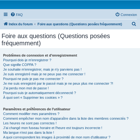
FAQ
Connexion
R
Index du forum
Foire aux questions (Questions posées fréquemment)
e
Foire aux questions (Questions posées
c
fréquemment)
h
e
Problèmes de connexion et d’enregistrement
Pourquoi dois-je m’enregistrer ?
r
Que signifie COPPA ?
c
Je souhaite m’enregistrer, mais je n’y parviens pas !
Je suis enregistré mais je ne peux pas me connecter !
h
Pourquoi ne puis-je pas me connecter ?
Je me suis enregistré par le passé mais je ne peux plus me connecter ?!
e
J’ai perdu mon mot de passe !
r
Pourquoi suis-je automatiquement déconnecté ?
À quoi sert « Supprimer les cookies » ?
Paramètres et préférences de l’utilisateur
Comment modifier mes paramètres ?
Comment empêcher mon nom d’apparaître dans la liste des membres connectés ?
Les heures ne sont pas correctes !
J’ai changé mon fuseau horaire et l’heure est toujours incorrecte !
Ma langue n’est pas dans la liste !
A quoi correspondent les images à proximité de mon nom d’utilisateur ?