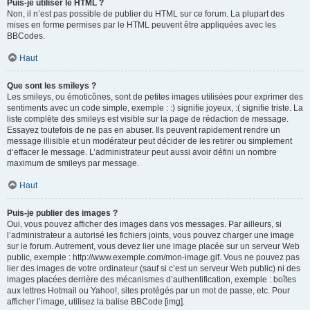
Puis-je utiliser le HTML ?
Non, il n’est pas possible de publier du HTML sur ce forum. La plupart des
mises en forme permises par le HTML peuvent être appliquées avec les
BBCodes.
Haut
Que sont les smileys ?
Les smileys, ou émoticônes, sont de petites images utilisées pour exprimer des
sentiments avec un code simple, exemple : :) signifie joyeux, :( signifie triste. La
liste complète des smileys est visible sur la page de rédaction de message.
Essayez toutefois de ne pas en abuser. Ils peuvent rapidement rendre un
message illisible et un modérateur peut décider de les retirer ou simplement
d’effacer le message. L’administrateur peut aussi avoir défini un nombre
maximum de smileys par message.
Haut
Puis-je publier des images ?
Oui, vous pouvez afficher des images dans vos messages. Par ailleurs, si
l’administrateur a autorisé les fichiers joints, vous pouvez charger une image
sur le forum. Autrement, vous devez lier une image placée sur un serveur Web
public, exemple : http://www.exemple.com/mon-image.gif. Vous ne pouvez pas
lier des images de votre ordinateur (sauf si c’est un serveur Web public) ni des
images placées derrière des mécanismes d’authentification, exemple : boîtes
aux lettres Hotmail ou Yahoo!, sites protégés par un mot de passe, etc. Pour
afficher l’image, utilisez la balise BBCode [img].