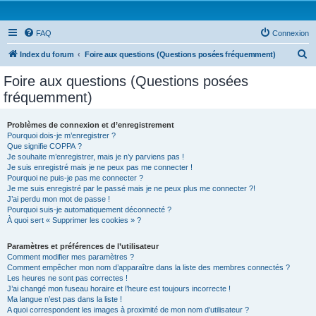
FAQ
Connexion
R
Index du forum
Foire aux questions (Questions posées fréquemment)
e
Foire aux questions (Questions posées
c
fréquemment)
h
e
Problèmes de connexion et d’enregistrement
Pourquoi dois-je m’enregistrer ?
r
Que signifie COPPA ?
c
Je souhaite m’enregistrer, mais je n’y parviens pas !
Je suis enregistré mais je ne peux pas me connecter !
h
Pourquoi ne puis-je pas me connecter ?
Je me suis enregistré par le passé mais je ne peux plus me connecter ?!
e
J’ai perdu mon mot de passe !
r
Pourquoi suis-je automatiquement déconnecté ?
À quoi sert « Supprimer les cookies » ?
Paramètres et préférences de l’utilisateur
Comment modifier mes paramètres ?
Comment empêcher mon nom d’apparaître dans la liste des membres connectés ?
Les heures ne sont pas correctes !
J’ai changé mon fuseau horaire et l’heure est toujours incorrecte !
Ma langue n’est pas dans la liste !
A quoi correspondent les images à proximité de mon nom d’utilisateur ?