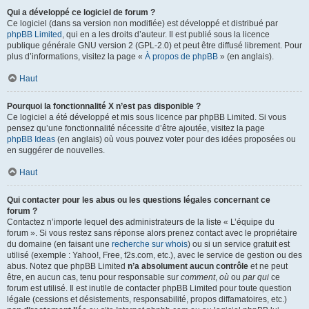
Qui a développé ce logiciel de forum ?
Ce logiciel (dans sa version non modifiée) est développé et distribué par
phpBB Limited
, qui en a les droits d’auteur. Il est publié sous la licence
publique générale GNU version 2 (GPL-2.0) et peut être diffusé librement. Pour
plus d’informations, visitez la page «
À propos de phpBB
» (en anglais).
Haut
Pourquoi la fonctionnalité X n’est pas disponible ?
Ce logiciel a été développé et mis sous licence par phpBB Limited. Si vous
pensez qu’une fonctionnalité nécessite d’être ajoutée, visitez la page
phpBB Ideas
(en anglais) où vous pouvez voter pour des idées proposées ou
en suggérer de nouvelles.
Haut
Qui contacter pour les abus ou les questions légales concernant ce
forum ?
Contactez n’importe lequel des administrateurs de la liste « L’équipe du
forum ». Si vous restez sans réponse alors prenez contact avec le propriétaire
du domaine (en faisant une
recherche sur whois
) ou si un service gratuit est
utilisé (exemple : Yahoo!, Free, f2s.com, etc.), avec le service de gestion ou des
abus. Notez que phpBB Limited
n’a absolument aucun contrôle
et ne peut
être, en aucun cas, tenu pour responsable sur
comment
,
où
ou
par qui
ce
forum est utilisé. Il est inutile de contacter phpBB Limited pour toute question
légale (cessions et désistements, responsabilité, propos diffamatoires, etc.)