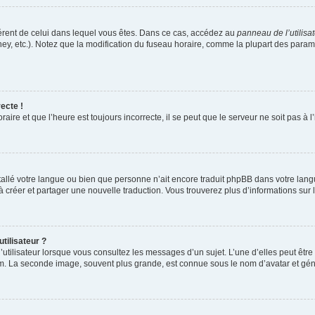
ifférent de celui dans lequel vous êtes. Dans ce cas, accédez au
panneau de l’utilisa
ney, etc.). Notez que la modification du fuseau horaire, comme la plupart des para
ecte !
aire et que l’heure est toujours incorrecte, il se peut que le serveur ne soit pas à
installé votre langue ou bien que personne n’ait encore traduit phpBB dans votre l
s à créer et partager une nouvelle traduction. Vous trouverez plus d’informations sur l
tilisateur ?
utilisateur lorsque vous consultez les messages d’un sujet. L’une d’elles peut êtr
rum. La seconde image, souvent plus grande, est connue sous le nom d’avatar et 