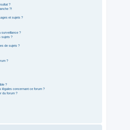
sultat ?
anche ?!
ages et sujets ?
a surveillance ?
 sujets ?
es de sujets ?
orum ?
ible ?
ns légales concernant ce forum ?
r du forum ?