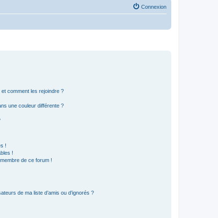
Connexion
s et comment les rejoindre ?
s une couleur différente ?
?
s !
bles !
n membre de ce forum !
ateurs de ma liste d’amis ou d’ignorés ?