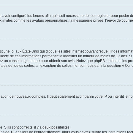
t avoir configuré les forums afin qu’il soit nécessaire de s’enregistrer pour poster
x invités comme les avatars personnalisés, la messagerie privée, l’envoi de courri
t une loi aux États-Unis qui dit que les sites Internet pouvant recueillir des infor
ollecte de ces informations permettant d’identifier un mineur de moins de 13 ans. S
tez un conseiller juridique pour obtenir son avis. Notez que phpBB Limited et les pr
gales de toutes sortes, à l’exception de celles mentionnées dans la question « Qui
réation de nouveaux comptes. Il peut également avoir banni votre IP ou interdit le no
 S’ils sont corrects, il y a deux possibilités :
ins de 13 ans lors de l’enregistrement, alors vous devrez suivre les instructions r