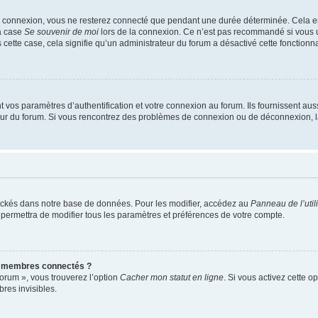
e connexion, vous ne resterez connecté que pendant une durée déterminée. Cela em
la case
Se souvenir de moi
lors de la connexion. Ce n’est pas recommandé si vous u
s cette case, cela signifie qu’un administrateur du forum a désactivé cette fonctionna
os paramètres d’authentification et votre connexion au forum. Ils fournissent aussi
teur du forum. Si vous rencontrez des problèmes de connexion ou de déconnexion, l
ockés dans notre base de données. Pour les modifier, accédez au
Panneau de l’util
 permettra de modifier tous les paramètres et préférences de votre compte.
s membres connectés ?
forum », vous trouverez l’option
Cacher mon statut en ligne
. Si vous activez cette o
es invisibles.