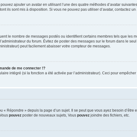
s pouvez ajouter un avatar en utilisant l’une des quatre méthodes d’avatar suivantes 
ont ils sont mis à disposition. Si vous ne pouvez pas utiliser d’avatar, contactez un
iquent le nombre de messages postés ou identifient certains membres tels que les 
ar l’administrateur du forum. Évitez de poster des messages sur le forum dans le seu
ministrateur) peut facilement abaisser votre compteur de messages.
mande de me connecter !?
re intégré (si la fonction a été activée par l’administrateur). Ceci pour empêcher l’u
 « Répondre » depuis la page d’un sujet. Il se peut que vous ayez besoin d’être e
: Vous
pouvez
poster de nouveaux sujets, Vous
pouvez
joindre des fichiers, etc.