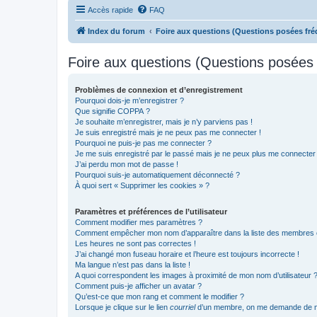
Accès rapide
FAQ
Index du forum
Foire aux questions (Questions posées f
Foire aux questions (Questions posée
Problèmes de connexion et d’enregistrement
Pourquoi dois-je m’enregistrer ?
Que signifie COPPA ?
Je souhaite m’enregistrer, mais je n’y parviens pas !
Je suis enregistré mais je ne peux pas me connecter !
Pourquoi ne puis-je pas me connecter ?
Je me suis enregistré par le passé mais je ne peux plus me connecter
J’ai perdu mon mot de passe !
Pourquoi suis-je automatiquement déconnecté ?
À quoi sert « Supprimer les cookies » ?
Paramètres et préférences de l’utilisateur
Comment modifier mes paramètres ?
Comment empêcher mon nom d’apparaître dans la liste des membres
Les heures ne sont pas correctes !
J’ai changé mon fuseau horaire et l’heure est toujours incorrecte !
Ma langue n’est pas dans la liste !
A quoi correspondent les images à proximité de mon nom d’utilisateur 
Comment puis-je afficher un avatar ?
Qu’est-ce que mon rang et comment le modifier ?
Lorsque je clique sur le lien
courriel
d’un membre, on me demande de m