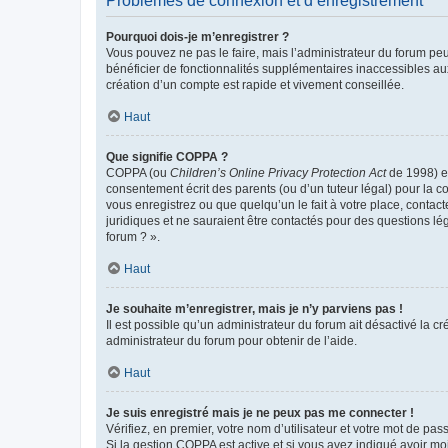
Problèmes de connexion et d’enregistrement
Pourquoi dois-je m’enregistrer ?
Vous pouvez ne pas le faire, mais l’administrateur du forum peu
bénéficier de fonctionnalités supplémentaires inaccessibles au
création d’un compte est rapide et vivement conseillée.
Haut
Que signifie COPPA ?
COPPA (ou
Children’s Online Privacy Protection Act
de 1998) es
consentement écrit des parents (ou d’un tuteur légal) pour la c
vous enregistrez ou que quelqu’un le fait à votre place, contac
juridiques et ne sauraient être contactés pour des questions lé
forum ? ».
Haut
Je souhaite m’enregistrer, mais je n’y parviens pas !
Il est possible qu’un administrateur du forum ait désactivé la c
administrateur du forum pour obtenir de l’aide.
Haut
Je suis enregistré mais je ne peux pas me connecter !
Vérifiez, en premier, votre nom d’utilisateur et votre mot de passe.
Si la gestion COPPA est active et si vous avez indiqué avoir mo