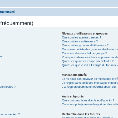
réquemment)
s fréquemment)
Niveaux d’utilisateurs et groupes
Que sont les administrateurs ?
Que sont les modérateurs ?
Que sont les groupes d’utilisateurs ?
Où trouver la liste des groupes d’utilisateur
Comment devenir chef de groupe ?
 ?!
Pourquoi certains membres apparaissent dan
Qu’est-ce qu’un « Groupe par défaut » ?
Qu’est-ce que le lien « L’équipe du forum » 
Messagerie privée
Je ne peux pas envoyer de messages privé
Je reçois sans arrêt des messages indésira
 connectés ?
J’ai reçu un spam ou un courriel abusif d’u
Amis et ignorés
Que sont mes listes d’amis et d’ignorés ?
?
Comment puis-je ajouter/supprimer des utilis
Recherche dans les forums
e connecter !?
Comment rechercher dans les forums ?