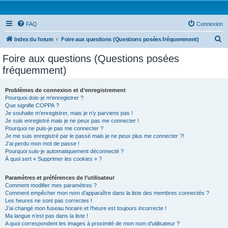
FAQ
Connexion
R
Index du forum
Foire aux questions (Questions posées fréquemment)
e
Foire aux questions (Questions posées
c
fréquemment)
h
e
Problèmes de connexion et d’enregistrement
Pourquoi dois-je m’enregistrer ?
r
Que signifie COPPA ?
c
Je souhaite m’enregistrer, mais je n’y parviens pas !
Je suis enregistré mais je ne peux pas me connecter !
h
Pourquoi ne puis-je pas me connecter ?
Je me suis enregistré par le passé mais je ne peux plus me connecter ?!
e
J’ai perdu mon mot de passe !
r
Pourquoi suis-je automatiquement déconnecté ?
À quoi sert « Supprimer les cookies » ?
Paramètres et préférences de l’utilisateur
Comment modifier mes paramètres ?
Comment empêcher mon nom d’apparaître dans la liste des membres connectés ?
Les heures ne sont pas correctes !
J’ai changé mon fuseau horaire et l’heure est toujours incorrecte !
Ma langue n’est pas dans la liste !
A quoi correspondent les images à proximité de mon nom d’utilisateur ?