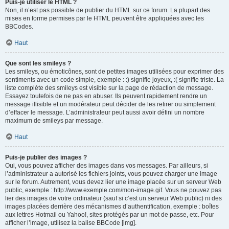
Puis-je utiliser le HTML ?
Non, il n’est pas possible de publier du HTML sur ce forum. La plupart des
mises en forme permises par le HTML peuvent être appliquées avec les
BBCodes.
Haut
Que sont les smileys ?
Les smileys, ou émoticônes, sont de petites images utilisées pour exprimer des
sentiments avec un code simple, exemple : :) signifie joyeux, :( signifie triste. La
liste complète des smileys est visible sur la page de rédaction de message.
Essayez toutefois de ne pas en abuser. Ils peuvent rapidement rendre un
message illisible et un modérateur peut décider de les retirer ou simplement
d’effacer le message. L’administrateur peut aussi avoir défini un nombre
maximum de smileys par message.
Haut
Puis-je publier des images ?
Oui, vous pouvez afficher des images dans vos messages. Par ailleurs, si
l’administrateur a autorisé les fichiers joints, vous pouvez charger une image
sur le forum. Autrement, vous devez lier une image placée sur un serveur Web
public, exemple : http://www.exemple.com/mon-image.gif. Vous ne pouvez pas
lier des images de votre ordinateur (sauf si c’est un serveur Web public) ni des
images placées derrière des mécanismes d’authentification, exemple : boîtes
aux lettres Hotmail ou Yahoo!, sites protégés par un mot de passe, etc. Pour
afficher l’image, utilisez la balise BBCode [img].