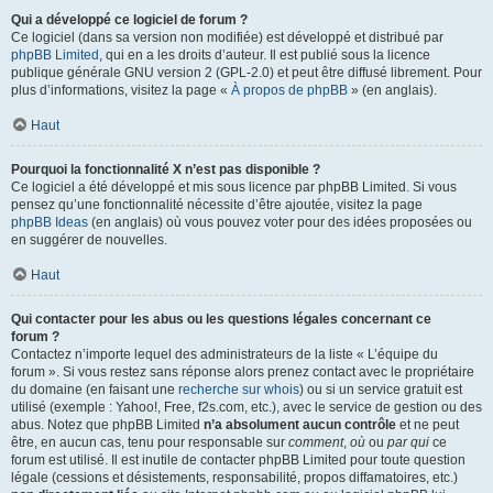
Qui a développé ce logiciel de forum ?
Ce logiciel (dans sa version non modifiée) est développé et distribué par
phpBB Limited
, qui en a les droits d’auteur. Il est publié sous la licence
publique générale GNU version 2 (GPL-2.0) et peut être diffusé librement. Pour
plus d’informations, visitez la page «
À propos de phpBB
» (en anglais).
Haut
Pourquoi la fonctionnalité X n’est pas disponible ?
Ce logiciel a été développé et mis sous licence par phpBB Limited. Si vous
pensez qu’une fonctionnalité nécessite d’être ajoutée, visitez la page
phpBB Ideas
(en anglais) où vous pouvez voter pour des idées proposées ou
en suggérer de nouvelles.
Haut
Qui contacter pour les abus ou les questions légales concernant ce
forum ?
Contactez n’importe lequel des administrateurs de la liste « L’équipe du
forum ». Si vous restez sans réponse alors prenez contact avec le propriétaire
du domaine (en faisant une
recherche sur whois
) ou si un service gratuit est
utilisé (exemple : Yahoo!, Free, f2s.com, etc.), avec le service de gestion ou des
abus. Notez que phpBB Limited
n’a absolument aucun contrôle
et ne peut
être, en aucun cas, tenu pour responsable sur
comment
,
où
ou
par qui
ce
forum est utilisé. Il est inutile de contacter phpBB Limited pour toute question
légale (cessions et désistements, responsabilité, propos diffamatoires, etc.)