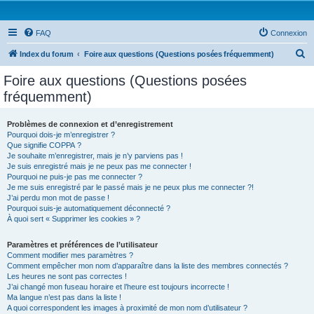
FAQ
Connexion
R
Index du forum
Foire aux questions (Questions posées fréquemment)
e
Foire aux questions (Questions posées
c
fréquemment)
h
e
Problèmes de connexion et d’enregistrement
Pourquoi dois-je m’enregistrer ?
r
Que signifie COPPA ?
c
Je souhaite m’enregistrer, mais je n’y parviens pas !
Je suis enregistré mais je ne peux pas me connecter !
h
Pourquoi ne puis-je pas me connecter ?
Je me suis enregistré par le passé mais je ne peux plus me connecter ?!
e
J’ai perdu mon mot de passe !
r
Pourquoi suis-je automatiquement déconnecté ?
À quoi sert « Supprimer les cookies » ?
Paramètres et préférences de l’utilisateur
Comment modifier mes paramètres ?
Comment empêcher mon nom d’apparaître dans la liste des membres connectés ?
Les heures ne sont pas correctes !
J’ai changé mon fuseau horaire et l’heure est toujours incorrecte !
Ma langue n’est pas dans la liste !
A quoi correspondent les images à proximité de mon nom d’utilisateur ?