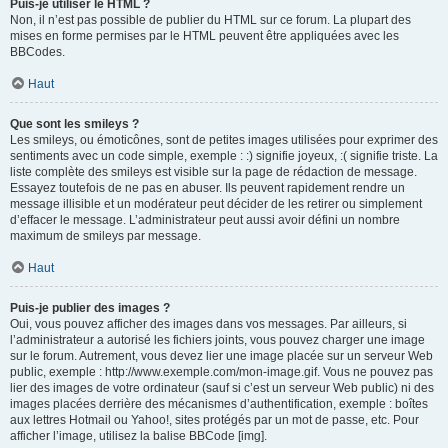
Puis-je utiliser le HTML ?
Non, il n’est pas possible de publier du HTML sur ce forum. La plupart des
mises en forme permises par le HTML peuvent être appliquées avec les
BBCodes.
Haut
Que sont les smileys ?
Les smileys, ou émoticônes, sont de petites images utilisées pour exprimer des
sentiments avec un code simple, exemple : :) signifie joyeux, :( signifie triste. La
liste complète des smileys est visible sur la page de rédaction de message.
Essayez toutefois de ne pas en abuser. Ils peuvent rapidement rendre un
message illisible et un modérateur peut décider de les retirer ou simplement
d’effacer le message. L’administrateur peut aussi avoir défini un nombre
maximum de smileys par message.
Haut
Puis-je publier des images ?
Oui, vous pouvez afficher des images dans vos messages. Par ailleurs, si
l’administrateur a autorisé les fichiers joints, vous pouvez charger une image
sur le forum. Autrement, vous devez lier une image placée sur un serveur Web
public, exemple : http://www.exemple.com/mon-image.gif. Vous ne pouvez pas
lier des images de votre ordinateur (sauf si c’est un serveur Web public) ni des
images placées derrière des mécanismes d’authentification, exemple : boîtes
aux lettres Hotmail ou Yahoo!, sites protégés par un mot de passe, etc. Pour
afficher l’image, utilisez la balise BBCode [img].