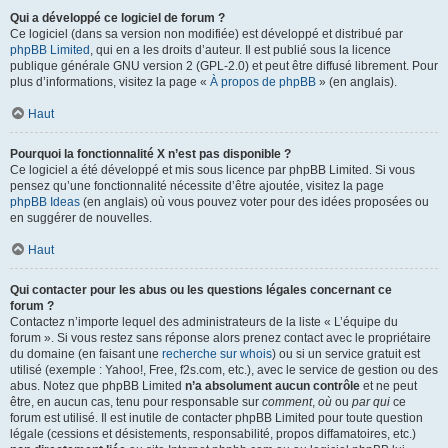
Qui a développé ce logiciel de forum ?
Ce logiciel (dans sa version non modifiée) est développé et distribué par
phpBB Limited
, qui en a les droits d’auteur. Il est publié sous la licence
publique générale GNU version 2 (GPL-2.0) et peut être diffusé librement. Pour
plus d’informations, visitez la page «
À propos de phpBB
» (en anglais).
Haut
Pourquoi la fonctionnalité X n’est pas disponible ?
Ce logiciel a été développé et mis sous licence par phpBB Limited. Si vous
pensez qu’une fonctionnalité nécessite d’être ajoutée, visitez la page
phpBB Ideas
(en anglais) où vous pouvez voter pour des idées proposées ou
en suggérer de nouvelles.
Haut
Qui contacter pour les abus ou les questions légales concernant ce
forum ?
Contactez n’importe lequel des administrateurs de la liste « L’équipe du
forum ». Si vous restez sans réponse alors prenez contact avec le propriétaire
du domaine (en faisant une
recherche sur whois
) ou si un service gratuit est
utilisé (exemple : Yahoo!, Free, f2s.com, etc.), avec le service de gestion ou des
abus. Notez que phpBB Limited
n’a absolument aucun contrôle
et ne peut
être, en aucun cas, tenu pour responsable sur
comment
,
où
ou
par qui
ce
forum est utilisé. Il est inutile de contacter phpBB Limited pour toute question
légale (cessions et désistements, responsabilité, propos diffamatoires, etc.)