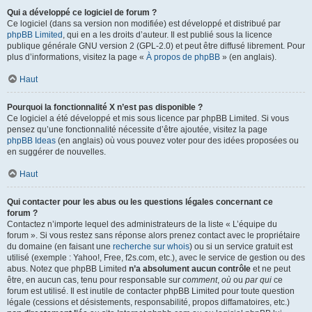
Qui a développé ce logiciel de forum ?
Ce logiciel (dans sa version non modifiée) est développé et distribué par
phpBB Limited
, qui en a les droits d’auteur. Il est publié sous la licence
publique générale GNU version 2 (GPL-2.0) et peut être diffusé librement. Pour
plus d’informations, visitez la page «
À propos de phpBB
» (en anglais).
Haut
Pourquoi la fonctionnalité X n’est pas disponible ?
Ce logiciel a été développé et mis sous licence par phpBB Limited. Si vous
pensez qu’une fonctionnalité nécessite d’être ajoutée, visitez la page
phpBB Ideas
(en anglais) où vous pouvez voter pour des idées proposées ou
en suggérer de nouvelles.
Haut
Qui contacter pour les abus ou les questions légales concernant ce
forum ?
Contactez n’importe lequel des administrateurs de la liste « L’équipe du
forum ». Si vous restez sans réponse alors prenez contact avec le propriétaire
du domaine (en faisant une
recherche sur whois
) ou si un service gratuit est
utilisé (exemple : Yahoo!, Free, f2s.com, etc.), avec le service de gestion ou des
abus. Notez que phpBB Limited
n’a absolument aucun contrôle
et ne peut
être, en aucun cas, tenu pour responsable sur
comment
,
où
ou
par qui
ce
forum est utilisé. Il est inutile de contacter phpBB Limited pour toute question
légale (cessions et désistements, responsabilité, propos diffamatoires, etc.)