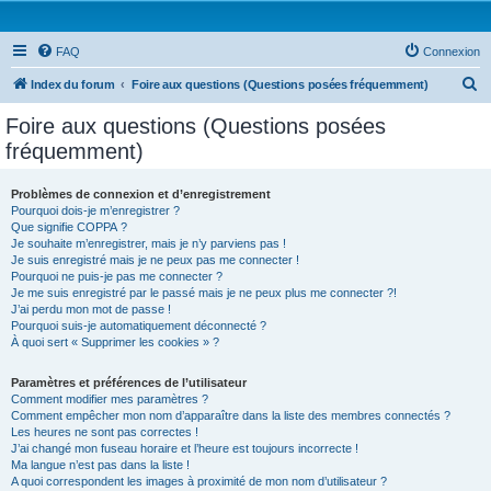
FAQ
Connexion
R
Index du forum
Foire aux questions (Questions posées fréquemment)
e
Foire aux questions (Questions posées
c
fréquemment)
h
e
Problèmes de connexion et d’enregistrement
Pourquoi dois-je m’enregistrer ?
r
Que signifie COPPA ?
c
Je souhaite m’enregistrer, mais je n’y parviens pas !
Je suis enregistré mais je ne peux pas me connecter !
h
Pourquoi ne puis-je pas me connecter ?
Je me suis enregistré par le passé mais je ne peux plus me connecter ?!
e
J’ai perdu mon mot de passe !
r
Pourquoi suis-je automatiquement déconnecté ?
À quoi sert « Supprimer les cookies » ?
Paramètres et préférences de l’utilisateur
Comment modifier mes paramètres ?
Comment empêcher mon nom d’apparaître dans la liste des membres connectés ?
Les heures ne sont pas correctes !
J’ai changé mon fuseau horaire et l’heure est toujours incorrecte !
Ma langue n’est pas dans la liste !
A quoi correspondent les images à proximité de mon nom d’utilisateur ?