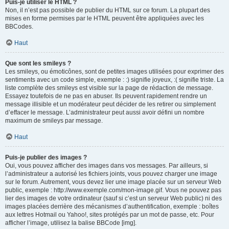
Puis-je utiliser le HTML ?
Non, il n’est pas possible de publier du HTML sur ce forum. La plupart des
mises en forme permises par le HTML peuvent être appliquées avec les
BBCodes.
Haut
Que sont les smileys ?
Les smileys, ou émoticônes, sont de petites images utilisées pour exprimer des
sentiments avec un code simple, exemple : :) signifie joyeux, :( signifie triste. La
liste complète des smileys est visible sur la page de rédaction de message.
Essayez toutefois de ne pas en abuser. Ils peuvent rapidement rendre un
message illisible et un modérateur peut décider de les retirer ou simplement
d’effacer le message. L’administrateur peut aussi avoir défini un nombre
maximum de smileys par message.
Haut
Puis-je publier des images ?
Oui, vous pouvez afficher des images dans vos messages. Par ailleurs, si
l’administrateur a autorisé les fichiers joints, vous pouvez charger une image
sur le forum. Autrement, vous devez lier une image placée sur un serveur Web
public, exemple : http://www.exemple.com/mon-image.gif. Vous ne pouvez pas
lier des images de votre ordinateur (sauf si c’est un serveur Web public) ni des
images placées derrière des mécanismes d’authentification, exemple : boîtes
aux lettres Hotmail ou Yahoo!, sites protégés par un mot de passe, etc. Pour
afficher l’image, utilisez la balise BBCode [img].