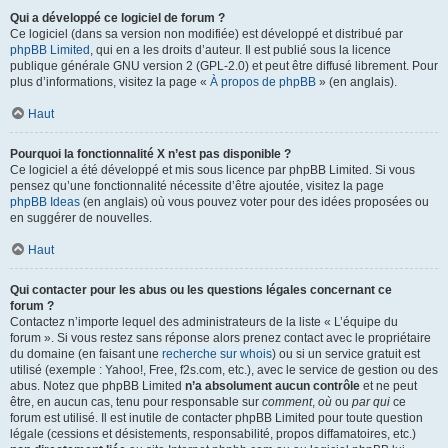
Qui a développé ce logiciel de forum ?
Ce logiciel (dans sa version non modifiée) est développé et distribué par
phpBB Limited
, qui en a les droits d’auteur. Il est publié sous la licence
publique générale GNU version 2 (GPL-2.0) et peut être diffusé librement. Pour
plus d’informations, visitez la page «
À propos de phpBB
» (en anglais).
Haut
Pourquoi la fonctionnalité X n’est pas disponible ?
Ce logiciel a été développé et mis sous licence par phpBB Limited. Si vous
pensez qu’une fonctionnalité nécessite d’être ajoutée, visitez la page
phpBB Ideas
(en anglais) où vous pouvez voter pour des idées proposées ou
en suggérer de nouvelles.
Haut
Qui contacter pour les abus ou les questions légales concernant ce
forum ?
Contactez n’importe lequel des administrateurs de la liste « L’équipe du
forum ». Si vous restez sans réponse alors prenez contact avec le propriétaire
du domaine (en faisant une
recherche sur whois
) ou si un service gratuit est
utilisé (exemple : Yahoo!, Free, f2s.com, etc.), avec le service de gestion ou des
abus. Notez que phpBB Limited
n’a absolument aucun contrôle
et ne peut
être, en aucun cas, tenu pour responsable sur
comment
,
où
ou
par qui
ce
forum est utilisé. Il est inutile de contacter phpBB Limited pour toute question
légale (cessions et désistements, responsabilité, propos diffamatoires, etc.)