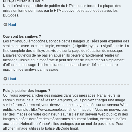
Puis-je utiliser le HTML ?
Non, il n’est pas possible de publier du HTML sur ce forum. La plupart des
mises en forme permises par le HTML peuvent être appliquées avec les
BBCodes.
Haut
Que sont les smileys ?
Les smileys, ou émoticônes, sont de petites images utilisées pour exprimer des
sentiments avec un code simple, exemple : :) signifie joyeux, :( signifie triste. La
liste complète des smileys est visible sur la page de rédaction de message.
Essayez toutefois de ne pas en abuser. Ils peuvent rapidement rendre un
message illisible et un modérateur peut décider de les retirer ou simplement
d’effacer le message. L’administrateur peut aussi avoir défini un nombre
maximum de smileys par message.
Haut
Puis-je publier des images ?
Oui, vous pouvez afficher des images dans vos messages. Par ailleurs, si
l’administrateur a autorisé les fichiers joints, vous pouvez charger une image
sur le forum. Autrement, vous devez lier une image placée sur un serveur Web
public, exemple : http://www.exemple.com/mon-image.gif. Vous ne pouvez pas
lier des images de votre ordinateur (sauf si c’est un serveur Web public) ni des
images placées derrière des mécanismes d’authentification, exemple : boîtes
aux lettres Hotmail ou Yahoo!, sites protégés par un mot de passe, etc. Pour
afficher l’image, utilisez la balise BBCode [img].