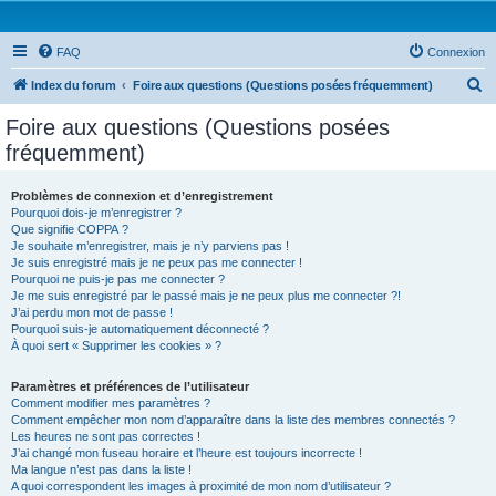
FAQ
Connexion
R
Index du forum
Foire aux questions (Questions posées fréquemment)
e
Foire aux questions (Questions posées
c
fréquemment)
h
e
Problèmes de connexion et d’enregistrement
Pourquoi dois-je m’enregistrer ?
r
Que signifie COPPA ?
c
Je souhaite m’enregistrer, mais je n’y parviens pas !
Je suis enregistré mais je ne peux pas me connecter !
h
Pourquoi ne puis-je pas me connecter ?
Je me suis enregistré par le passé mais je ne peux plus me connecter ?!
e
J’ai perdu mon mot de passe !
r
Pourquoi suis-je automatiquement déconnecté ?
À quoi sert « Supprimer les cookies » ?
Paramètres et préférences de l’utilisateur
Comment modifier mes paramètres ?
Comment empêcher mon nom d’apparaître dans la liste des membres connectés ?
Les heures ne sont pas correctes !
J’ai changé mon fuseau horaire et l’heure est toujours incorrecte !
Ma langue n’est pas dans la liste !
A quoi correspondent les images à proximité de mon nom d’utilisateur ?