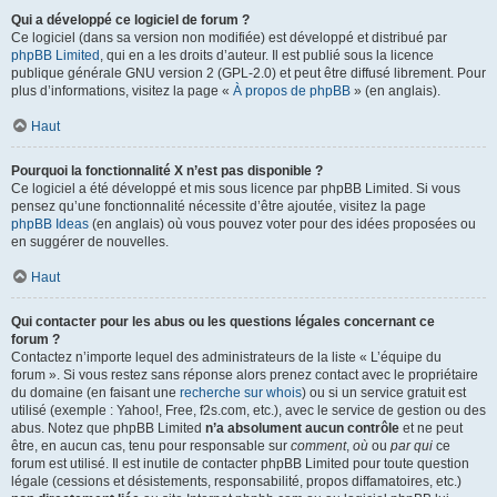
Qui a développé ce logiciel de forum ?
Ce logiciel (dans sa version non modifiée) est développé et distribué par
phpBB Limited
, qui en a les droits d’auteur. Il est publié sous la licence
publique générale GNU version 2 (GPL-2.0) et peut être diffusé librement. Pour
plus d’informations, visitez la page «
À propos de phpBB
» (en anglais).
Haut
Pourquoi la fonctionnalité X n’est pas disponible ?
Ce logiciel a été développé et mis sous licence par phpBB Limited. Si vous
pensez qu’une fonctionnalité nécessite d’être ajoutée, visitez la page
phpBB Ideas
(en anglais) où vous pouvez voter pour des idées proposées ou
en suggérer de nouvelles.
Haut
Qui contacter pour les abus ou les questions légales concernant ce
forum ?
Contactez n’importe lequel des administrateurs de la liste « L’équipe du
forum ». Si vous restez sans réponse alors prenez contact avec le propriétaire
du domaine (en faisant une
recherche sur whois
) ou si un service gratuit est
utilisé (exemple : Yahoo!, Free, f2s.com, etc.), avec le service de gestion ou des
abus. Notez que phpBB Limited
n’a absolument aucun contrôle
et ne peut
être, en aucun cas, tenu pour responsable sur
comment
,
où
ou
par qui
ce
forum est utilisé. Il est inutile de contacter phpBB Limited pour toute question
légale (cessions et désistements, responsabilité, propos diffamatoires, etc.)