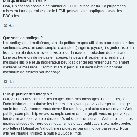
Puis-je utiliser le HTML ?
Non, il n’est pas possible de publier du HTML sur ce forum. La plupart des
mises en forme permises par le HTML peuvent être appliquées avec les
BBCodes.
Haut
Que sont les smileys ?
Les smileys, ou émoticônes, sont de petites images utilisées pour exprimer des
sentiments avec un code simple, exemple : :) signifie joyeux, :( signifie triste. La
liste complète des smileys est visible sur la page de rédaction de message.
Essayez toutefois de ne pas en abuser. Ils peuvent rapidement rendre un
message illisible et un modérateur peut décider de les retirer ou simplement
d’effacer le message. L’administrateur peut aussi avoir défini un nombre
maximum de smileys par message.
Haut
Puis-je publier des images ?
Oui, vous pouvez afficher des images dans vos messages. Par ailleurs, si
l’administrateur a autorisé les fichiers joints, vous pouvez charger une image
sur le forum. Autrement, vous devez lier une image placée sur un serveur Web
public, exemple : http://www.exemple.com/mon-image.gif. Vous ne pouvez pas
lier des images de votre ordinateur (sauf si c’est un serveur Web public) ni des
images placées derrière des mécanismes d’authentification, exemple : boîtes
aux lettres Hotmail ou Yahoo!, sites protégés par un mot de passe, etc. Pour
afficher l’image, utilisez la balise BBCode [img].