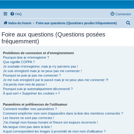
FAQ
Connexion
R
Index du forum
Foire aux questions (Questions posées fréquemment)
e
Foire aux questions (Questions posées
c
fréquemment)
h
e
Problèmes de connexion et d’enregistrement
Pourquoi dois-je m’enregistrer ?
r
Que signifie COPPA ?
c
Je souhaite m’enregistrer, mais je n’y parviens pas !
Je suis enregistré mais je ne peux pas me connecter !
h
Pourquoi ne puis-je pas me connecter ?
Je me suis enregistré par le passé mais je ne peux plus me connecter ?!
e
J’ai perdu mon mot de passe !
r
Pourquoi suis-je automatiquement déconnecté ?
À quoi sert « Supprimer les cookies » ?
Paramètres et préférences de l’utilisateur
Comment modifier mes paramètres ?
Comment empêcher mon nom d’apparaître dans la liste des membres connectés ?
Les heures ne sont pas correctes !
J’ai changé mon fuseau horaire et l’heure est toujours incorrecte !
Ma langue n’est pas dans la liste !
A quoi correspondent les images à proximité de mon nom d’utilisateur ?