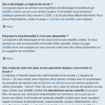
Qui a développé ce logiciel de forum ?
Ce logiciel (dans sa version non modifiée) est développé et distribué par
phpBB Limited
, qui en a les droits d’auteur. Il est publié sous la licence
publique générale GNU version 2 (GPL-2.0) et peut être diffusé librement. Pour
plus d’informations, visitez la page «
À propos de phpBB
» (en anglais).
Haut
Pourquoi la fonctionnalité X n’est pas disponible ?
Ce logiciel a été développé et mis sous licence par phpBB Limited. Si vous
pensez qu’une fonctionnalité nécessite d’être ajoutée, visitez la page
phpBB Ideas
(en anglais) où vous pouvez voter pour des idées proposées ou
en suggérer de nouvelles.
Haut
Qui contacter pour les abus ou les questions légales concernant ce
forum ?
Contactez n’importe lequel des administrateurs de la liste « L’équipe du
forum ». Si vous restez sans réponse alors prenez contact avec le propriétaire
du domaine (en faisant une
recherche sur whois
) ou si un service gratuit est
utilisé (exemple : Yahoo!, Free, f2s.com, etc.), avec le service de gestion ou des
abus. Notez que phpBB Limited
n’a absolument aucun contrôle
et ne peut
être, en aucun cas, tenu pour responsable sur
comment
,
où
ou
par qui
ce
forum est utilisé. Il est inutile de contacter phpBB Limited pour toute question
légale (cessions et désistements, responsabilité, propos diffamatoires, etc.)