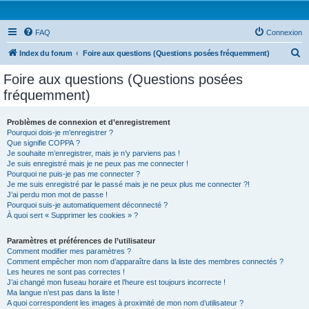
FAQ
Connexion
R
Index du forum
Foire aux questions (Questions posées fréquemment)
e
Foire aux questions (Questions posées
c
fréquemment)
h
e
Problèmes de connexion et d’enregistrement
Pourquoi dois-je m’enregistrer ?
r
Que signifie COPPA ?
c
Je souhaite m’enregistrer, mais je n’y parviens pas !
Je suis enregistré mais je ne peux pas me connecter !
h
Pourquoi ne puis-je pas me connecter ?
Je me suis enregistré par le passé mais je ne peux plus me connecter ?!
e
J’ai perdu mon mot de passe !
r
Pourquoi suis-je automatiquement déconnecté ?
À quoi sert « Supprimer les cookies » ?
Paramètres et préférences de l’utilisateur
Comment modifier mes paramètres ?
Comment empêcher mon nom d’apparaître dans la liste des membres connectés ?
Les heures ne sont pas correctes !
J’ai changé mon fuseau horaire et l’heure est toujours incorrecte !
Ma langue n’est pas dans la liste !
A quoi correspondent les images à proximité de mon nom d’utilisateur ?