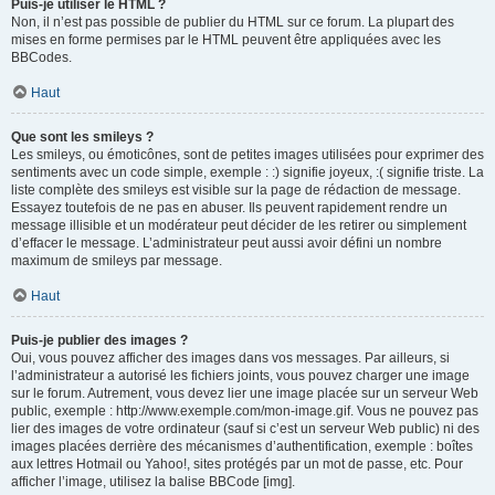
Puis-je utiliser le HTML ?
Non, il n’est pas possible de publier du HTML sur ce forum. La plupart des
mises en forme permises par le HTML peuvent être appliquées avec les
BBCodes.
Haut
Que sont les smileys ?
Les smileys, ou émoticônes, sont de petites images utilisées pour exprimer des
sentiments avec un code simple, exemple : :) signifie joyeux, :( signifie triste. La
liste complète des smileys est visible sur la page de rédaction de message.
Essayez toutefois de ne pas en abuser. Ils peuvent rapidement rendre un
message illisible et un modérateur peut décider de les retirer ou simplement
d’effacer le message. L’administrateur peut aussi avoir défini un nombre
maximum de smileys par message.
Haut
Puis-je publier des images ?
Oui, vous pouvez afficher des images dans vos messages. Par ailleurs, si
l’administrateur a autorisé les fichiers joints, vous pouvez charger une image
sur le forum. Autrement, vous devez lier une image placée sur un serveur Web
public, exemple : http://www.exemple.com/mon-image.gif. Vous ne pouvez pas
lier des images de votre ordinateur (sauf si c’est un serveur Web public) ni des
images placées derrière des mécanismes d’authentification, exemple : boîtes
aux lettres Hotmail ou Yahoo!, sites protégés par un mot de passe, etc. Pour
afficher l’image, utilisez la balise BBCode [img].