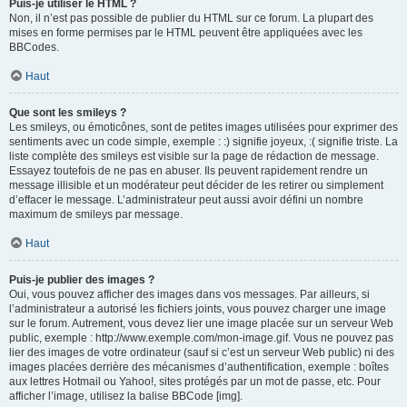
Puis-je utiliser le HTML ?
Non, il n’est pas possible de publier du HTML sur ce forum. La plupart des
mises en forme permises par le HTML peuvent être appliquées avec les
BBCodes.
Haut
Que sont les smileys ?
Les smileys, ou émoticônes, sont de petites images utilisées pour exprimer des
sentiments avec un code simple, exemple : :) signifie joyeux, :( signifie triste. La
liste complète des smileys est visible sur la page de rédaction de message.
Essayez toutefois de ne pas en abuser. Ils peuvent rapidement rendre un
message illisible et un modérateur peut décider de les retirer ou simplement
d’effacer le message. L’administrateur peut aussi avoir défini un nombre
maximum de smileys par message.
Haut
Puis-je publier des images ?
Oui, vous pouvez afficher des images dans vos messages. Par ailleurs, si
l’administrateur a autorisé les fichiers joints, vous pouvez charger une image
sur le forum. Autrement, vous devez lier une image placée sur un serveur Web
public, exemple : http://www.exemple.com/mon-image.gif. Vous ne pouvez pas
lier des images de votre ordinateur (sauf si c’est un serveur Web public) ni des
images placées derrière des mécanismes d’authentification, exemple : boîtes
aux lettres Hotmail ou Yahoo!, sites protégés par un mot de passe, etc. Pour
afficher l’image, utilisez la balise BBCode [img].