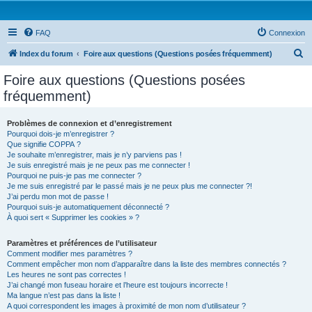
FAQ
Connexion
R
Index du forum
Foire aux questions (Questions posées fréquemment)
e
Foire aux questions (Questions posées
c
fréquemment)
h
e
Problèmes de connexion et d’enregistrement
Pourquoi dois-je m’enregistrer ?
r
Que signifie COPPA ?
c
Je souhaite m’enregistrer, mais je n’y parviens pas !
Je suis enregistré mais je ne peux pas me connecter !
h
Pourquoi ne puis-je pas me connecter ?
Je me suis enregistré par le passé mais je ne peux plus me connecter ?!
e
J’ai perdu mon mot de passe !
r
Pourquoi suis-je automatiquement déconnecté ?
À quoi sert « Supprimer les cookies » ?
Paramètres et préférences de l’utilisateur
Comment modifier mes paramètres ?
Comment empêcher mon nom d’apparaître dans la liste des membres connectés ?
Les heures ne sont pas correctes !
J’ai changé mon fuseau horaire et l’heure est toujours incorrecte !
Ma langue n’est pas dans la liste !
A quoi correspondent les images à proximité de mon nom d’utilisateur ?