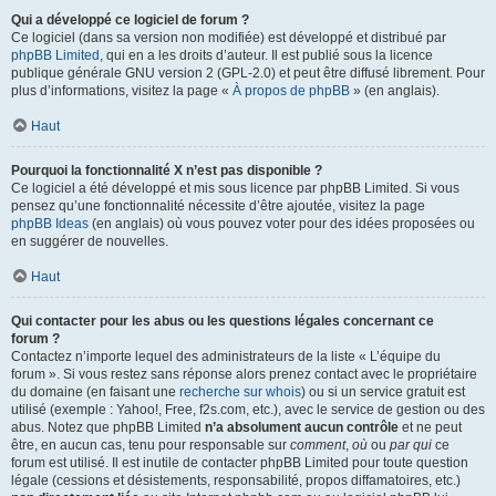
Qui a développé ce logiciel de forum ?
Ce logiciel (dans sa version non modifiée) est développé et distribué par
phpBB Limited
, qui en a les droits d’auteur. Il est publié sous la licence
publique générale GNU version 2 (GPL-2.0) et peut être diffusé librement. Pour
plus d’informations, visitez la page «
À propos de phpBB
» (en anglais).
Haut
Pourquoi la fonctionnalité X n’est pas disponible ?
Ce logiciel a été développé et mis sous licence par phpBB Limited. Si vous
pensez qu’une fonctionnalité nécessite d’être ajoutée, visitez la page
phpBB Ideas
(en anglais) où vous pouvez voter pour des idées proposées ou
en suggérer de nouvelles.
Haut
Qui contacter pour les abus ou les questions légales concernant ce
forum ?
Contactez n’importe lequel des administrateurs de la liste « L’équipe du
forum ». Si vous restez sans réponse alors prenez contact avec le propriétaire
du domaine (en faisant une
recherche sur whois
) ou si un service gratuit est
utilisé (exemple : Yahoo!, Free, f2s.com, etc.), avec le service de gestion ou des
abus. Notez que phpBB Limited
n’a absolument aucun contrôle
et ne peut
être, en aucun cas, tenu pour responsable sur
comment
,
où
ou
par qui
ce
forum est utilisé. Il est inutile de contacter phpBB Limited pour toute question
légale (cessions et désistements, responsabilité, propos diffamatoires, etc.)