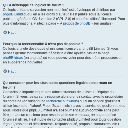
Qui a développé ce logiciel de forum ?
Ce logiciel (dans sa version non modifiée) est développé et distribué par
phpBB Limited
, qui en a les droits d’auteur. Il est publié sous la licence
publique générale GNU version 2 (GPL-2.0) et peut être diffusé librement. Pour
plus d’informations, visitez la page «
À propos de phpBB
» (en anglais).
Haut
Pourquoi la fonctionnalité X n’est pas disponible ?
Ce logiciel a été développé et mis sous licence par phpBB Limited. Si vous
pensez qu’une fonctionnalité nécessite d’être ajoutée, visitez la page
phpBB Ideas
(en anglais) où vous pouvez voter pour des idées proposées ou
en suggérer de nouvelles.
Haut
Qui contacter pour les abus ou les questions légales concernant ce
forum ?
Contactez n’importe lequel des administrateurs de la liste « L’équipe du
forum ». Si vous restez sans réponse alors prenez contact avec le propriétaire
du domaine (en faisant une
recherche sur whois
) ou si un service gratuit est
utilisé (exemple : Yahoo!, Free, f2s.com, etc.), avec le service de gestion ou des
abus. Notez que phpBB Limited
n’a absolument aucun contrôle
et ne peut
être, en aucun cas, tenu pour responsable sur
comment
,
où
ou
par qui
ce
forum est utilisé. Il est inutile de contacter phpBB Limited pour toute question
légale (cessions et désistements, responsabilité, propos diffamatoires, etc.)