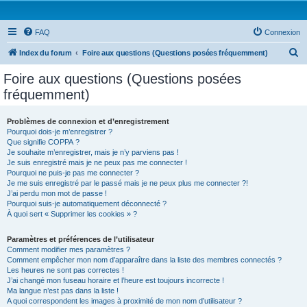
FAQ
Connexion
R
Index du forum
Foire aux questions (Questions posées fréquemment)
e
Foire aux questions (Questions posées
c
fréquemment)
h
e
Problèmes de connexion et d’enregistrement
Pourquoi dois-je m’enregistrer ?
r
Que signifie COPPA ?
c
Je souhaite m’enregistrer, mais je n’y parviens pas !
Je suis enregistré mais je ne peux pas me connecter !
h
Pourquoi ne puis-je pas me connecter ?
Je me suis enregistré par le passé mais je ne peux plus me connecter ?!
e
J’ai perdu mon mot de passe !
r
Pourquoi suis-je automatiquement déconnecté ?
À quoi sert « Supprimer les cookies » ?
Paramètres et préférences de l’utilisateur
Comment modifier mes paramètres ?
Comment empêcher mon nom d’apparaître dans la liste des membres connectés ?
Les heures ne sont pas correctes !
J’ai changé mon fuseau horaire et l’heure est toujours incorrecte !
Ma langue n’est pas dans la liste !
A quoi correspondent les images à proximité de mon nom d’utilisateur ?