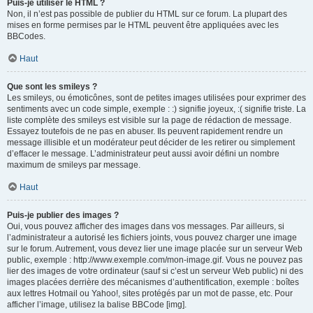
Puis-je utiliser le HTML ?
Non, il n’est pas possible de publier du HTML sur ce forum. La plupart des
mises en forme permises par le HTML peuvent être appliquées avec les
BBCodes.
Haut
Que sont les smileys ?
Les smileys, ou émoticônes, sont de petites images utilisées pour exprimer des
sentiments avec un code simple, exemple : :) signifie joyeux, :( signifie triste. La
liste complète des smileys est visible sur la page de rédaction de message.
Essayez toutefois de ne pas en abuser. Ils peuvent rapidement rendre un
message illisible et un modérateur peut décider de les retirer ou simplement
d’effacer le message. L’administrateur peut aussi avoir défini un nombre
maximum de smileys par message.
Haut
Puis-je publier des images ?
Oui, vous pouvez afficher des images dans vos messages. Par ailleurs, si
l’administrateur a autorisé les fichiers joints, vous pouvez charger une image
sur le forum. Autrement, vous devez lier une image placée sur un serveur Web
public, exemple : http://www.exemple.com/mon-image.gif. Vous ne pouvez pas
lier des images de votre ordinateur (sauf si c’est un serveur Web public) ni des
images placées derrière des mécanismes d’authentification, exemple : boîtes
aux lettres Hotmail ou Yahoo!, sites protégés par un mot de passe, etc. Pour
afficher l’image, utilisez la balise BBCode [img].