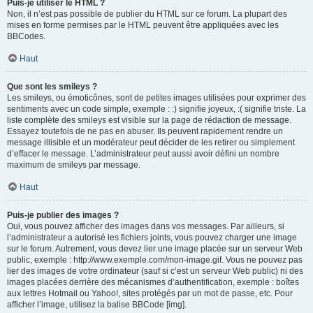
Puis-je utiliser le HTML ?
Non, il n’est pas possible de publier du HTML sur ce forum. La plupart des
mises en forme permises par le HTML peuvent être appliquées avec les
BBCodes.
Haut
Que sont les smileys ?
Les smileys, ou émoticônes, sont de petites images utilisées pour exprimer des
sentiments avec un code simple, exemple : :) signifie joyeux, :( signifie triste. La
liste complète des smileys est visible sur la page de rédaction de message.
Essayez toutefois de ne pas en abuser. Ils peuvent rapidement rendre un
message illisible et un modérateur peut décider de les retirer ou simplement
d’effacer le message. L’administrateur peut aussi avoir défini un nombre
maximum de smileys par message.
Haut
Puis-je publier des images ?
Oui, vous pouvez afficher des images dans vos messages. Par ailleurs, si
l’administrateur a autorisé les fichiers joints, vous pouvez charger une image
sur le forum. Autrement, vous devez lier une image placée sur un serveur Web
public, exemple : http://www.exemple.com/mon-image.gif. Vous ne pouvez pas
lier des images de votre ordinateur (sauf si c’est un serveur Web public) ni des
images placées derrière des mécanismes d’authentification, exemple : boîtes
aux lettres Hotmail ou Yahoo!, sites protégés par un mot de passe, etc. Pour
afficher l’image, utilisez la balise BBCode [img].