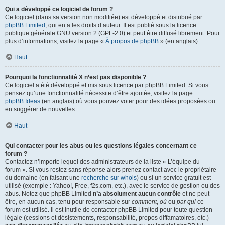
Qui a développé ce logiciel de forum ?
Ce logiciel (dans sa version non modifiée) est développé et distribué par
phpBB Limited
, qui en a les droits d’auteur. Il est publié sous la licence
publique générale GNU version 2 (GPL-2.0) et peut être diffusé librement. Pour
plus d’informations, visitez la page «
À propos de phpBB
» (en anglais).
Haut
Pourquoi la fonctionnalité X n’est pas disponible ?
Ce logiciel a été développé et mis sous licence par phpBB Limited. Si vous
pensez qu’une fonctionnalité nécessite d’être ajoutée, visitez la page
phpBB Ideas
(en anglais) où vous pouvez voter pour des idées proposées ou
en suggérer de nouvelles.
Haut
Qui contacter pour les abus ou les questions légales concernant ce
forum ?
Contactez n’importe lequel des administrateurs de la liste « L’équipe du
forum ». Si vous restez sans réponse alors prenez contact avec le propriétaire
du domaine (en faisant une
recherche sur whois
) ou si un service gratuit est
utilisé (exemple : Yahoo!, Free, f2s.com, etc.), avec le service de gestion ou des
abus. Notez que phpBB Limited
n’a absolument aucun contrôle
et ne peut
être, en aucun cas, tenu pour responsable sur
comment
,
où
ou
par qui
ce
forum est utilisé. Il est inutile de contacter phpBB Limited pour toute question
légale (cessions et désistements, responsabilité, propos diffamatoires, etc.)