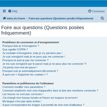
FAQ
Connexion
R
Index du forum
Foire aux questions (Questions posées fréquemment)
e
Foire aux questions (Questions posées
c
fréquemment)
h
e
Problèmes de connexion et d’enregistrement
Pourquoi dois-je m’enregistrer ?
r
Que signifie COPPA ?
c
Je souhaite m’enregistrer, mais je n’y parviens pas !
Je suis enregistré mais je ne peux pas me connecter !
h
Pourquoi ne puis-je pas me connecter ?
Je me suis enregistré par le passé mais je ne peux plus me connecter ?!
e
J’ai perdu mon mot de passe !
r
Pourquoi suis-je automatiquement déconnecté ?
À quoi sert « Supprimer les cookies » ?
Paramètres et préférences de l’utilisateur
Comment modifier mes paramètres ?
Comment empêcher mon nom d’apparaître dans la liste des membres connectés ?
Les heures ne sont pas correctes !
J’ai changé mon fuseau horaire et l’heure est toujours incorrecte !
Ma langue n’est pas dans la liste !
A quoi correspondent les images à proximité de mon nom d’utilisateur ?