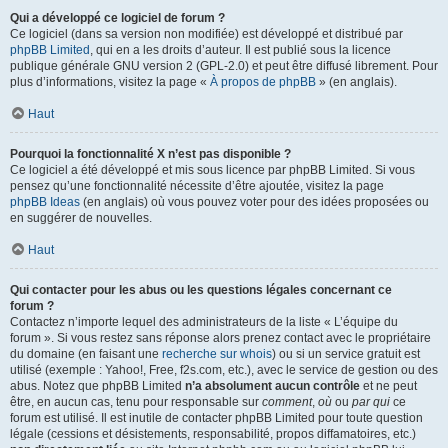
Qui a développé ce logiciel de forum ?
Ce logiciel (dans sa version non modifiée) est développé et distribué par
phpBB Limited
, qui en a les droits d’auteur. Il est publié sous la licence
publique générale GNU version 2 (GPL-2.0) et peut être diffusé librement. Pour
plus d’informations, visitez la page «
À propos de phpBB
» (en anglais).
Haut
Pourquoi la fonctionnalité X n’est pas disponible ?
Ce logiciel a été développé et mis sous licence par phpBB Limited. Si vous
pensez qu’une fonctionnalité nécessite d’être ajoutée, visitez la page
phpBB Ideas
(en anglais) où vous pouvez voter pour des idées proposées ou
en suggérer de nouvelles.
Haut
Qui contacter pour les abus ou les questions légales concernant ce
forum ?
Contactez n’importe lequel des administrateurs de la liste « L’équipe du
forum ». Si vous restez sans réponse alors prenez contact avec le propriétaire
du domaine (en faisant une
recherche sur whois
) ou si un service gratuit est
utilisé (exemple : Yahoo!, Free, f2s.com, etc.), avec le service de gestion ou des
abus. Notez que phpBB Limited
n’a absolument aucun contrôle
et ne peut
être, en aucun cas, tenu pour responsable sur
comment
,
où
ou
par qui
ce
forum est utilisé. Il est inutile de contacter phpBB Limited pour toute question
légale (cessions et désistements, responsabilité, propos diffamatoires, etc.)