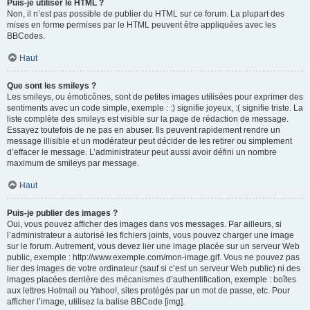
Puis-je utiliser le HTML ?
Non, il n’est pas possible de publier du HTML sur ce forum. La plupart des
mises en forme permises par le HTML peuvent être appliquées avec les
BBCodes.
Haut
Que sont les smileys ?
Les smileys, ou émoticônes, sont de petites images utilisées pour exprimer des
sentiments avec un code simple, exemple : :) signifie joyeux, :( signifie triste. La
liste complète des smileys est visible sur la page de rédaction de message.
Essayez toutefois de ne pas en abuser. Ils peuvent rapidement rendre un
message illisible et un modérateur peut décider de les retirer ou simplement
d’effacer le message. L’administrateur peut aussi avoir défini un nombre
maximum de smileys par message.
Haut
Puis-je publier des images ?
Oui, vous pouvez afficher des images dans vos messages. Par ailleurs, si
l’administrateur a autorisé les fichiers joints, vous pouvez charger une image
sur le forum. Autrement, vous devez lier une image placée sur un serveur Web
public, exemple : http://www.exemple.com/mon-image.gif. Vous ne pouvez pas
lier des images de votre ordinateur (sauf si c’est un serveur Web public) ni des
images placées derrière des mécanismes d’authentification, exemple : boîtes
aux lettres Hotmail ou Yahoo!, sites protégés par un mot de passe, etc. Pour
afficher l’image, utilisez la balise BBCode [img].