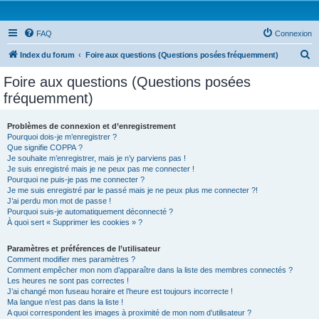
FAQ
Connexion
R
Index du forum
Foire aux questions (Questions posées fréquemment)
e
Foire aux questions (Questions posées
c
fréquemment)
h
e
Problèmes de connexion et d’enregistrement
Pourquoi dois-je m’enregistrer ?
r
Que signifie COPPA ?
c
Je souhaite m’enregistrer, mais je n’y parviens pas !
Je suis enregistré mais je ne peux pas me connecter !
h
Pourquoi ne puis-je pas me connecter ?
Je me suis enregistré par le passé mais je ne peux plus me connecter ?!
e
J’ai perdu mon mot de passe !
r
Pourquoi suis-je automatiquement déconnecté ?
À quoi sert « Supprimer les cookies » ?
Paramètres et préférences de l’utilisateur
Comment modifier mes paramètres ?
Comment empêcher mon nom d’apparaître dans la liste des membres connectés ?
Les heures ne sont pas correctes !
J’ai changé mon fuseau horaire et l’heure est toujours incorrecte !
Ma langue n’est pas dans la liste !
A quoi correspondent les images à proximité de mon nom d’utilisateur ?