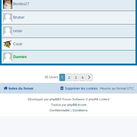
Bordes27
Bruber
cesar
Coub
Damien
1
2
3
4
Suivante
35 Users
Index du forum
Supprimer les cookies
Heures au format
UTC
Développé par
phpBB
® Forum Software © phpBB Limited
Traduit par
phpBB-fr.com
Confidentialité
|
Conditions