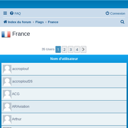
FAQ
Connexion
R
Index du forum
Flags
France
e
France
c
h
1
2
3
4
Suivante
35 Users
e
r
Nom d’utilisateur
c
accroplouf
h
e
accroplouf26
r
ACG
ARAviation
Arthur