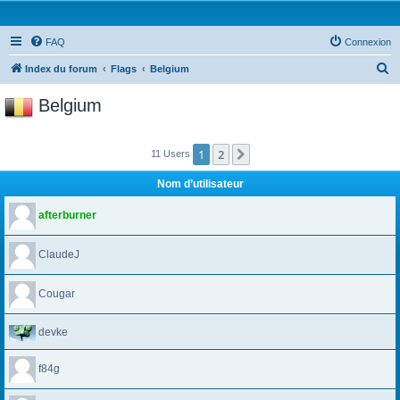
FAQ
Connexion
R
Index du forum
Flags
Belgium
e
Belgium
c
h
1
2
Suivante
11 Users
e
r
Nom d’utilisateur
c
afterburner
h
e
ClaudeJ
r
Cougar
devke
f84g