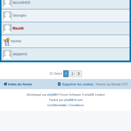
falcon6405
Georges
Maudit
michel
skipperst
1
2
Suivante
11 Users
Index du forum
Supprimer les cookies
Heures au format
UTC
Développé par
phpBB
® Forum Software © phpBB Limited
Traduit par
phpBB-fr.com
Confidentialité
|
Conditions