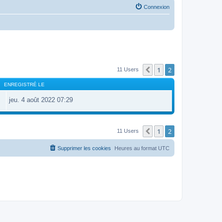
Connexion
1
2
Précédente
11 Users
ENREGISTRÉ LE
jeu. 4 août 2022 07:29
1
2
Précédente
11 Users
Supprimer les cookies
Heures au format
UTC